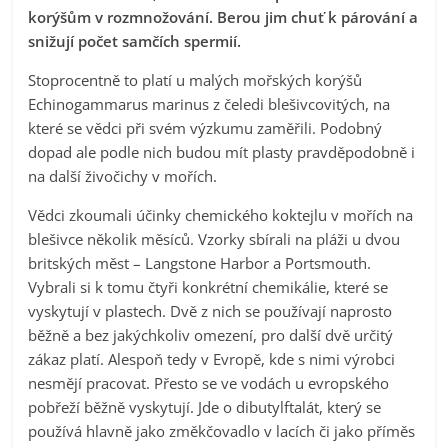
korýšům v rozmnožování. Berou jim chuť k párování a
snižují počet samčích spermií.
Stoprocentně to platí u malých mořských korýšů
Echinogammarus marinus z čeledi blešivcovitých, na
které se vědci při svém výzkumu zaměřili. Podobný
dopad ale podle nich budou mít plasty pravděpodobně i
na další živočichy v mořích.
Vědci zkoumali účinky chemického koktejlu v mořích na
blešivce několik měsíců. Vzorky sbírali na pláži u dvou
britských měst – Langstone Harbor a Portsmouth.
Vybrali si k tomu čtyři konkrétní chemikálie, které se
vyskytují v plastech. Dvě z nich se používají naprosto
běžně a bez jakýchkoliv omezení, pro další dvě určitý
zákaz platí. Alespoň tedy v Evropě, kde s nimi výrobci
nesmějí pracovat. Přesto se ve vodách u evropského
pobřeží běžně vyskytují. Jde o dibutylftalát, který se
používá hlavně jako změkčovadlo v lacích či jako příměs