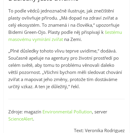
To podle vědců jednoznačně ilustruje, jak znečištění
plasty ovlivňuje přírodu. „Má dopad na zdraví zvířat a
celý ekosystém. To znamená i na člověka,“ upozorňuje
Bidemi Green-Ojo. Plasty podle něj přispívají k
šestému
masovému vymírání zvířat
na Zemi.
„Plné důsledky tohoto vlivu teprve uvidíme,“ dodává.
Současně apeluje na agentury pro životní prostředí po
celém světě, aby tomu to problému věnovali daleko
větší pozornost. „Všichni bychom měli sledovat chování
zvířat a mapovat jeho změny, protože tím dostáváme
určitý vzkaz. A ten je důležitý,“ řekl.
Zdroje: magazín
Environmental Pollution
, server
ScienceAlert
.
Text: Veronika Rodriguez