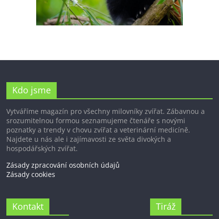
Kdo jsme
Vytváříme magazín pro všechny milovníky zvířat. Zábavnou a
srozumitelnou formou seznamujeme čtenáře s novými
poznatky a trendy v chovu zvířat a veterinární medicíně.
Najdete u nás ale i zajímavosti ze světa divokých a
hospodářských zvířat.
Zásady zpracování osobních údajů
Zásady cookies
Kontakt
Tiráž