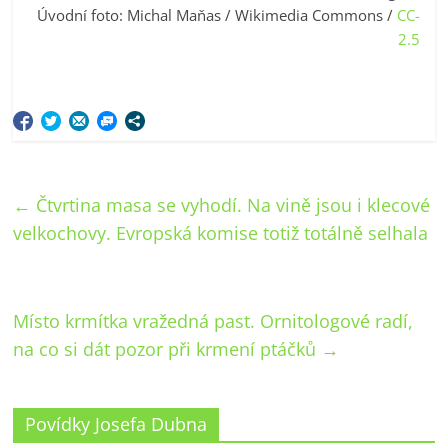
Úvodní foto: Michal Maňas / Wikimedia Commons /
CC-
2.5
←
Čtvrtina masa se vyhodí. Na vině jsou i klecové
velkochovy. Evropská komise totiž totálně selhala
Místo krmítka vražedná past. Ornitologové radí,
na co si dát pozor při krmení ptáčků
→
Povídky Josefa Dubna