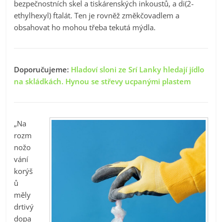
bezpečnostních skel a tiskárenských inkoustů, a di(2-
ethylhexyl) ftalát. Ten je rovněž změkčovadlem a
obsahovat ho mohou třeba tekutá mýdla.
Doporučujeme:
Hladoví sloni ze Srí Lanky hledají jídlo
na skládkách. Hynou se střevy ucpanými plastem
„Na
rozm
nožo
vání
korýš
ů
měly
drtivý
dopa