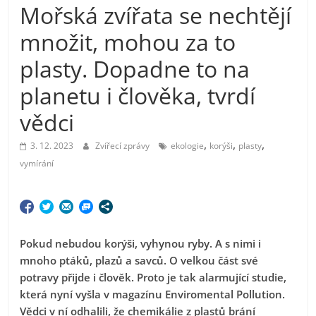
Mořská zvířata se nechtějí
množit, mohou za to
plasty. Dopadne to na
planetu i člověka, tvrdí
vědci
,
,
,
3. 12. 2023
Zvířecí zprávy
ekologie
korýši
plasty
vymírání
Pokud nebudou korýši, vyhynou ryby. A s nimi i
mnoho ptáků, plazů a savců. O velkou část své
potravy přijde i člověk. Proto je tak alarmující studie,
která nyní vyšla v magazínu Enviromental Pollution.
Vědci v ní odhalili, že chemikálie z plastů brání