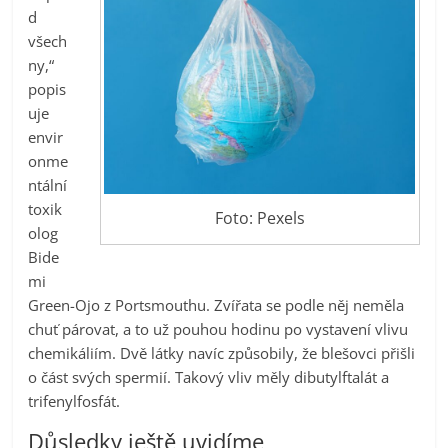
d
všech
ny,“
popis
uje
envir
onme
ntální
toxik
Foto: Pexels
olog
Bide
mi
Green-Ojo z Portsmouthu. Zvířata se podle něj neměla
chuť párovat, a to už pouhou hodinu po vystavení vlivu
chemikáliím. Dvě látky navíc způsobily, že blešovci přišli
o část svých spermií. Takový vliv měly dibutylftalát a
trifenylfosfát.
Důsledky ještě uvidíme