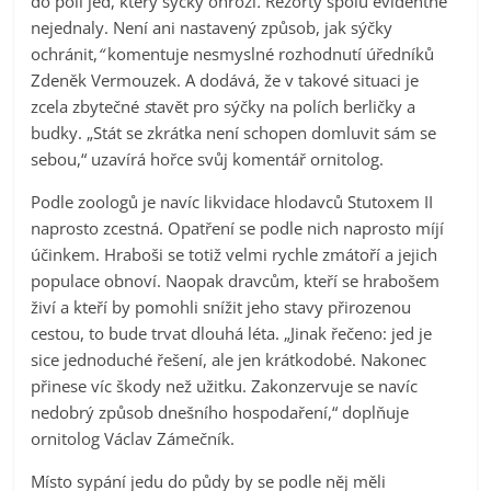
do polí jed, který sýčky ohrozí
.
Rezorty spolu evidentně
nejednaly. Není ani nastavený způsob, jak sýčky
ochránit,
“
komentuje nesmyslné rozhodnutí úředníků
Zdeněk Vermouzek. A dodává, že v takové situaci je
zcela zbytečné
s
tavět pro sýčky na polích berličky a
budky. „Stát se zkrátka není schopen domluvit sám se
sebou,“ uzavírá hořce svůj komentář ornitolog.
Podle zoologů je navíc likvidace hlodavců Stutoxem II
naprosto zcestná. Opatření se podle nich naprosto míjí
účinkem. Hraboši se totiž velmi rychle zmátoří a jejich
populace obnoví. Naopak dravcům, kteří se hrabošem
živí a kteří by pomohli snížit jeho stavy přirozenou
cestou, to bude trvat dlouhá léta. „Jinak řečeno: jed je
sice jednoduché řešení, ale jen krátkodobé. Nakonec
přinese víc škody než užitku. Zakonzervuje se navíc
nedobrý způsob dnešního hospodaření,“ doplňuje
ornitolog Václav Zámečník.
Místo sypání jedu do půdy by se podle něj měli