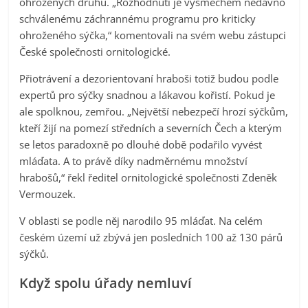
ohrožených druhů. „Rozhodnutí je výsměchem nedávno
schválenému záchrannému programu pro kriticky
ohroženého sýčka,“ komentovali na svém webu zástupci
České společnosti ornitologické.
Přiotrávení a dezorientovaní hraboši totiž budou podle
expertů pro sýčky snadnou a lákavou kořistí. Pokud je
ale spolknou, zemřou. „Největší nebezpečí hrozí sýčkům,
kteří žijí na pomezí středních a severních Čech a kterým
se letos paradoxně po dlouhé době podařilo vyvést
mláďata. A to právě díky nadměrnému množství
hrabošů,“ řekl ředitel ornitologické společnosti Zdeněk
Vermouzek.
V oblasti se podle něj narodilo 95 mláďat. Na celém
českém území už zbývá jen posledních 100 až 130 párů
sýčků.
Když spolu úřady nemluví