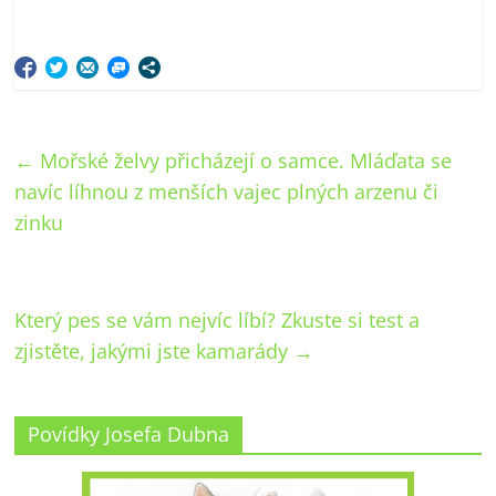
←
Mořské želvy přicházejí o samce. Mláďata se
navíc líhnou z menších vajec plných arzenu či
zinku
Který pes se vám nejvíc líbí? Zkuste si test a
zjistěte, jakými jste kamarády
→
Povídky Josefa Dubna