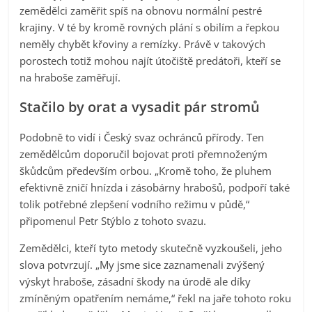
zemědělci zaměřit spíš na obnovu normální pestré
krajiny. V té by kromě rovných plání s obilím a řepkou
neměly chybět křoviny a remízky. Právě v takových
porostech totiž mohou najít útočiště predátoři, kteří se
na hraboše zaměřují.
Stačilo by orat a vysadit pár stromů
Podobně to vidí i Český svaz ochránců přírody. Ten
zemědělcům doporučil bojovat proti přemnoženým
škůdcům především orbou. „Kromě toho, že pluhem
efektivně zničí hnízda i zásobárny hrabošů, podpoří také
tolik potřebné zlepšení vodního režimu v půdě,“
připomenul Petr Stýblo z tohoto svazu.
Zemědělci, kteří tyto metody skutečně vyzkoušeli, jeho
slova potvrzují. „My jsme sice zaznamenali zvýšený
výskyt hraboše, zásadní škody na úrodě ale díky
zmíněným opatřením nemáme,“ řekl na jaře tohoto roku