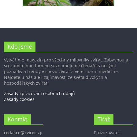
Kdo jsme
Vytváříme magazín pro všechny milovníky zvířat. Zábavnou a
srozumitelnou formou seznamujeme čtenáře s novými
poznatky a trendy v chovu zvířat a veterinární medicíně.
Najdete u nás ale i zajímavosti ze světa divokých a
hospodářských zvířat.
Zásady zpracování osobních údajů
Zásady cookies
Kontakt
Tiráž
redakce@zvirecizp
Provozovatel: