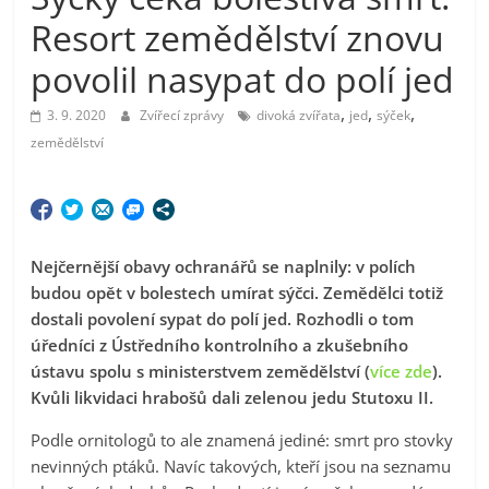
Resort zemědělství znovu
povolil nasypat do polí jed
,
,
,
3. 9. 2020
Zvířecí zprávy
divoká zvířata
jed
sýček
zemědělství
Nejčernější obavy ochranářů se naplnily: v polích
budou opět v bolestech umírat sýčci. Zemědělci totiž
dostali povolení sypat do polí jed. Rozhodli o tom
úředníci z Ústředního kontrolního a zkušebního
ústavu spolu s ministerstvem zemědělství (
více zde
).
Kvůli likvidaci hrabošů dali zelenou jedu Stutoxu II.
Podle ornitologů to ale znamená jediné: smrt pro stovky
nevinných ptáků. Navíc takových, kteří jsou na seznamu