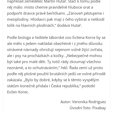
například zemědělec Martin Hutař. Stačí k tomu podle
něj málo: místo chemie pravidelně hluboce orat a
podpořit dravce právě berličkami. „Zároveň pěstujeme i
meziplodiny. Hlodavci pak mají z čeho vybírat a neškodí
tolik na hlavních plodinách,“ dodává Hutař.
Podle biologa a ředitele táborské zoo Evžena Korce by se
ale mělo s jedem nakládat obezřetně i z jiného důvodu:
otrávené návnady ohrožují nejenom volně žijící zvířata,
ale i psy na procházkách a kočky. „Nebezpečné mohou
být také pro malé děti. Ty totiž rády zkoumají všechno
neznámé, a to ochutnáváním,“ řekl. Řada zemí už proto
podle něj plošné použití brutálních jedů ve volné přírodě
zakázala. „Bylo by dobré, kdyby se k těmto vyspělým
státům konečně přidala i Česká republika,“ podotkl
Evžen Korec.
Autor: Veronika Rodriguez
Úvodní foto: Pixabay