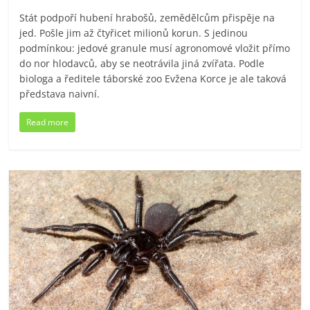
Stát podpoří hubení hrabošů, zemědělcům přispěje na
jed. Pošle jim až čtyřicet milionů korun. S jedinou
podmínkou: jedové granule musí agronomové vložit přímo
do nor hlodavců, aby se neotrávila jiná zvířata. Podle
biologa a ředitele táborské zoo Evžena Korce je ale taková
představa naivní.
Read more