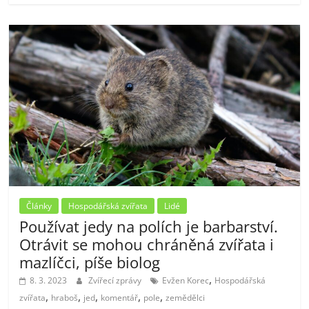
Články
Hospodářská zvířata
Lidé
Používat jedy na polích je barbarství.
Otrávit se mohou chráněná zvířata i
mazlíčci, píše biolog
,
8. 3. 2023
Zvířecí zprávy
Evžen Korec
Hospodářská
,
,
,
,
,
zvířata
hraboš
jed
komentář
pole
zemědělci