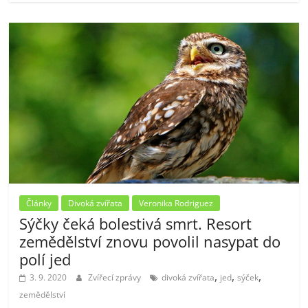
Články
Divoká zvířata
Veronika Rodriguez
Sýčky čeká bolestivá smrt. Resort
zemědělství znovu povolil nasypat do
polí jed
,
,
,
3. 9. 2020
Zvířecí zprávy
divoká zvířata
jed
sýček
zemědělství