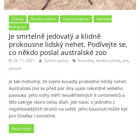
Články
Divoká zvířata
Doporučujeme
Veronika
Rodriguez
Je smrtelně jedovatý a klidně
prokousne lidský nehet. Podívejte se,
co někdo poslal australské zoo
,
,
,
26. 11. 2021
Zvířecí zprávy
Austrálie
divoká zvířata
jed
pavouk
Je tak mohutný, že svými kusadly probodne lidský nehet.
Australská zoo se před pár dny ujala rekordně velkého
pavouka. Jeho nohy měří neuvěřitelných 8 centimetrů a
tělo zakryje skoro celou dlaň. Jde navíc o jednoho z
nejjedovatějších druhů na světě. Jeho kousnutí může být
pro člověka i smrtelné.
Read more