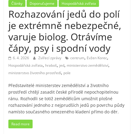
Články
Doporučujeme
Hospodářská zvířata
Rozhazování jedů do polí
je extrémně nebezpečné,
varuje biolog. Otrávíme
čápy, psy i spodní vody
,
,
6. 4. 2026
Zvířecí zprávy
centrum
Evžen Korec
,
,
,
,
Hospodářská zvířata
hraboš
jed
ministerstvo zemědělství
,
ministerstvo životního prostředí
pole
Představitelé ministerstev zemědělství a životního
prostředí chtějí zasadit české přírodě nepochopitelnou
ránu. Rozhodli se totiž zemědělcům umožnit plošné
rozhazování jednoho z nejprudších jedů po povrchu půdy
namísto současného omezeného kladení přímo do děr.
Read more