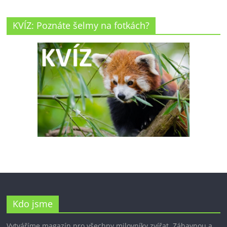
KVÍZ: Poznáte šelmy na fotkách?
Kdo jsme
Vytváříme magazín pro všechny milovníky zvířat. Zábavnou a