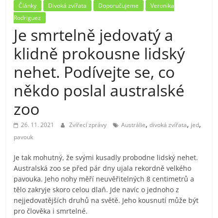
Články
Divoká zvířata
Doporučujeme
Veronika
Rodriguez
Je smrtelně jedovatý a
klidně prokousne lidský
nehet. Podívejte se, co
někdo poslal australské
zoo
,
,
,
26. 11. 2021
Zvířecí zprávy
Austrálie
divoká zvířata
jed
pavouk
Je tak mohutný, že svými kusadly probodne lidský nehet.
Australská zoo se před pár dny ujala rekordně velkého
pavouka. Jeho nohy měří neuvěřitelných 8 centimetrů a
tělo zakryje skoro celou dlaň. Jde navíc o jednoho z
nejjedovatějších druhů na světě. Jeho kousnutí může být
pro člověka i smrtelné.