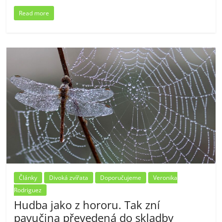
Read more
Články
Divoká zvířata
Doporučujeme
Veronika
Rodriguez
Hudba jako z hororu. Tak zní
pavučina převedená do skladby