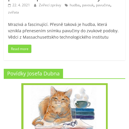
,
,
,
22. 4. 2021
Zvířecí zprávy
hudba
pavouk
pavučina
zvířata
Mrazivá a fascinující. Přesně taková je hudba, která
vznikla přenesením snímku pavučiny do zvukové podoby.
Vědci z Massachusettskho technologického institutu
Read more
Povídky Josefa Dubna