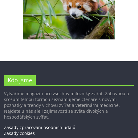
Kdo jsme
Vytváříme magazín pro všechny milovníky zvířat. Zábavnou a
srozumitelnou formou seznamujeme čtenáře s novými
poznatky a trendy v chovu zvířat a veterinární medicíně.
Najdete u nás ale i zajímavosti ze světa divokých a
hospodářských zvířat.
Zásady zpracování osobních údajů
Zásady cookies