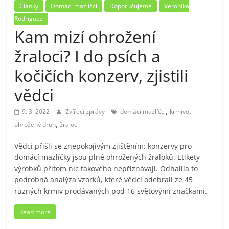
Články
Domácí mazlíčci
Doporučujeme
Veronika
Rodriguez
Kam mizí ohrožení
žraloci? I do psích a
kočičích konzerv, zjistili
vědci
,
,
9. 3. 2022
Zvířecí zprávy
domácí mazlíčci
krmivo
,
ohrožený druh
žraloci
Vědci přišli se znepokojivým zjištěním: konzervy pro
domácí mazlíčky jsou plné ohrožených žraloků. Etikety
výrobků přitom nic takového nepřiznávají. Odhalila to
podrobná analýza vzorků, které vědci odebrali ze 45
různých krmiv prodávaných pod 16 světovými značkami.
Read more