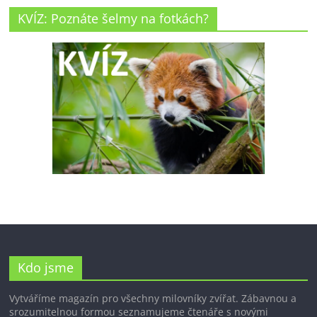
KVÍZ: Poznáte šelmy na fotkách?
Kdo jsme
Vytváříme magazín pro všechny milovníky zvířat. Zábavnou a
srozumitelnou formou seznamujeme čtenáře s novými