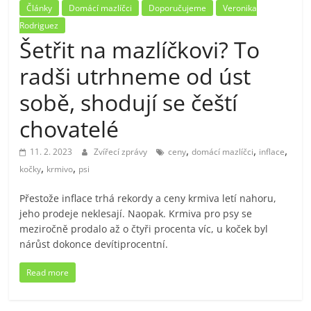
Články
Domácí mazlíčci
Doporučujeme
Veronika
Rodriguez
Šetřit na mazlíčkovi? To
radši utrhneme od úst
sobě, shodují se čeští
chovatelé
,
,
,
11. 2. 2023
Zvířecí zprávy
ceny
domácí mazlíčci
inflace
,
,
kočky
krmivo
psi
Přestože inflace trhá rekordy a ceny krmiva letí nahoru,
jeho prodeje neklesají. Naopak. Krmiva pro psy se
meziročně prodalo až o čtyři procenta víc, u koček byl
nárůst dokonce devítiprocentní.
Read more