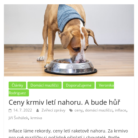
Články
Domácí mazlíčci
Doporučujeme
Veronika
Rodriguez
Ceny krmiv letí nahoru. A bude hůř
,
,
,
14. 7. 2022
Zvířecí zprávy
ceny
domácí mazlíčci
inflace
,
Jiří Švihálek
krmiva
Inflace láme rekordy, ceny letí raketově nahoru. Za krmivo
pro své mazlíčky si pořádně připlatí i chovatelé. Podle