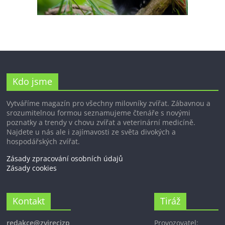
Kdo jsme
Vytváříme magazín pro všechny milovníky zvířat. Zábavnou a
srozumitelnou formou seznamujeme čtenáře s novými
poznatky a trendy v chovu zvířat a veterinární medicíně.
Najdete u nás ale i zajímavosti ze světa divokých a
hospodářských zvířat.
Zásady zpracování osobních údajů
Zásady cookies
Kontakt
Tiráž
redakce@zvirecizp
Provozovatel: