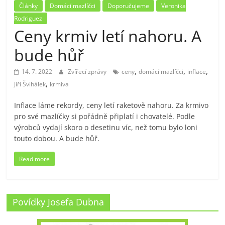
Články
Domácí mazlíčci
Doporučujeme
Veronika
Rodriguez
Ceny krmiv letí nahoru. A
bude hůř
,
,
,
14. 7. 2022
Zvířecí zprávy
ceny
domácí mazlíčci
inflace
,
Jiří Švihálek
krmiva
Inflace láme rekordy, ceny letí raketově nahoru. Za krmivo
pro své mazlíčky si pořádně připlatí i chovatelé. Podle
výrobců vydají skoro o desetinu víc, než tomu bylo loni
touto dobou. A bude hůř.
Read more
Povídky Josefa Dubna