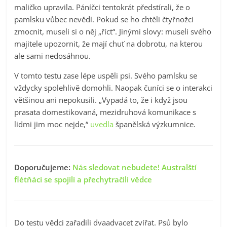
maličko upravila. Páníčci tentokrát předstírali, že o
pamlsku vůbec nevědí. Pokud se ho chtěli čtyřnožci
zmocnit, museli si o něj „říct“. Jinými slovy: museli svého
majitele upozornit, že mají chuť na dobrotu, na kterou
ale sami nedosáhnou.
V tomto testu zase lépe uspěli psi. Svého pamlsku se
vždycky spolehlivě domohli. Naopak čuníci se o interakci
většinou ani nepokusili. „Vypadá to, že i když jsou
prasata domestikovaná, mezidruhová komunikace s
lidmi jim moc nejde,“
uvedla
španělská výzkumnice.
Doporučujeme:
Nás sledovat nebudete! Australští
flétňáci se spojili a přechytračili vědce
Do testu vědci zařadili dvaadvacet zvířat. Psů bylo