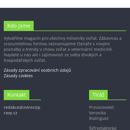
Kdo jsme
Vytváříme magazín pro všechny milovníky zvířat. Zábavnou a
srozumitelnou formou seznamujeme čtenáře s novými
poznatky a trendy v chovu zvířat a veterinární medicíně.
Najdete u nás ale i zajímavosti ze světa divokých a
hospodářských zvířat.
Zásady zpracování osobních údajů
Zásady cookies
Kontakt
Tiráž
redakce@zvirecizp
Provozovatel:
ravy.cz
Veronika
Rodriguez
Šéfredaktorka: