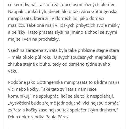
celkem dvanáct a šlo o zástupce osmi různých plemen.
Naopak čuníků bylo deset. Šlo o takzvaná Göttingenská
miniprasata, která žijí v domech lidí jako domácí
mazlíčci. Také ona mají v lidských příbytcích svoje misky
a pelíšky. I tato prasata slyší na jméno a chodí se svými
majiteli ven na procházky.
Všechna zařazená zvířata byla také přibližně stejně stará
– měla okolo půl roku. U svých současných majitelů žijí
zhruba stejně dlouho, tedy od osmého týdne svého
věku.
Podobně jako Göttingenská miniprasata to s lidmi mají i
vlci nebo kočky. Také tato zvířata s námi sice
komunikují, na spolupráci lidí se ale tolik nespoléhají.
„Vysvětlení bude zřejmě jednoduché: vlci nejsou domácí
zvířata a kočky zase nejsou tak společenským druhem,“
řekla doktorandka Paula Pérez.