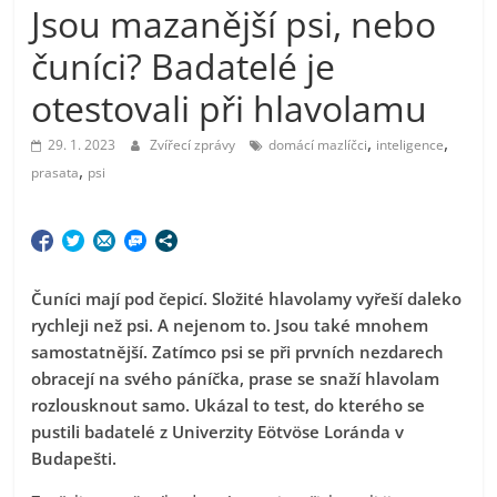
Jsou mazanější psi, nebo
čuníci? Badatelé je
otestovali při hlavolamu
,
,
29. 1. 2023
Zvířecí zprávy
domácí mazlíčci
inteligence
,
prasata
psi
Čuníci mají pod čepicí. Složité hlavolamy vyřeší daleko
rychleji než psi. A nejenom to. Jsou také mnohem
samostatnější. Zatímco psi se při prvních nezdarech
obracejí na svého páníčka, prase se snaží hlavolam
rozlousknout samo. Ukázal to test, do kterého se
pustili badatelé z Univerzity Eötvöse Loránda v
Budapešti.