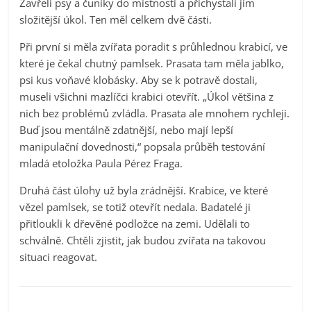
Zavřeli psy a čuníky do místnosti a přichystali jim
složitější úkol. Ten měl celkem dvě části.
Při první si měla zvířata poradit s průhlednou krabicí, ve
které je čekal chutný pamlsek. Prasata tam měla jablko,
psi kus voňavé klobásky. Aby se k potravě dostali,
museli všichni mazlíčci krabici otevřít. „Úkol většina z
nich bez problémů zvládla. Prasata ale mnohem rychleji.
Buď jsou mentálně zdatnější, nebo mají lepší
manipulační dovednosti,“ popsala průběh testování
mladá etoložka Paula Pérez Fraga.
Druhá část úlohy už byla zrádnější. Krabice, ve které
vězel pamlsek, se totiž otevřít nedala. Badatelé ji
přitloukli k dřevěné podložce na zemi. Udělali to
schválně. Chtěli zjistit, jak budou zvířata na takovou
situaci reagovat.