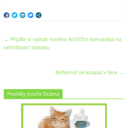
←
Přijďte si vybrat nového kočičího kamaráda na
umisťovací výstavu
Behemót se koupal v řece
→
Povídky Josefa Dubna