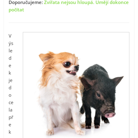
Doporučujeme:
Zvířata nejsou hloupá. Umějí dokonce
počítat
V
ýs
le
d
e
k
je
d
o
ce
la
př
e
k