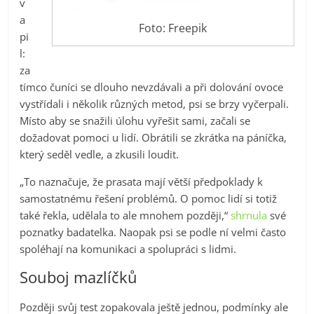
v
a
Foto: Freepik
pi
l:
za
tímco čuníci se dlouho nevzdávali a při dolování ovoce
vystřídali i několik různých metod, psi se brzy vyčerpali.
Místo aby se snažili úlohu vyřešit sami, začali se
dožadovat pomoci u lidí. Obrátili se zkrátka na páníčka,
který seděl vedle, a zkusili loudit.
„To naznačuje, že prasata mají větší předpoklady k
samostatnému řešení problémů. O pomoc lidí si totiž
také řekla, udělala to ale mnohem později,“
shrnula
své
poznatky badatelka. Naopak psi se podle ní velmi často
spoléhají na komunikaci a spolupráci s lidmi.
Souboj mazlíčků
Později svůj test zopakovala ještě jednou, podmínky ale