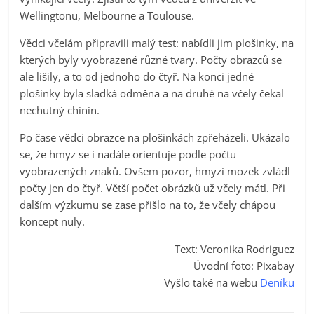
Wellingtonu, Melbourne a Toulouse.
Vědci včelám připravili malý test: nabídli jim plošinky, na
kterých byly vyobrazené různé tvary. Počty obrazců se
ale lišily, a to od jednoho do čtyř. Na konci jedné
plošinky byla sladká odměna a na druhé na včely čekal
nechutný chinin.
Po čase vědci obrazce na plošinkách zpřeházeli. Ukázalo
se, že hmyz se i nadále orientuje podle počtu
vyobrazených znaků. Ovšem pozor, hmyzí mozek zvládl
počty jen do čtyř. Větší počet obrázků už včely mátl. Při
dalším výzkumu se zase přišlo na to, že včely chápou
koncept nuly.
Text: Veronika Rodriguez
Úvodní foto: Pixabay
Vyšlo také na webu
Deníku