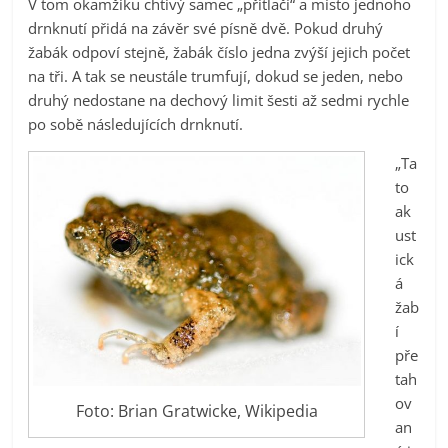
V tom okamžiku chtivý samec „přitlačí“ a místo jednoho
drnknutí přidá na závěr své písně dvě. Pokud druhý
žabák odpoví stejně, žabák číslo jedna zvýší jejich počet
na tři. A tak se neustále trumfují, dokud se jeden, nebo
druhý nedostane na dechový limit šesti až sedmi rychle
po sobě následujících drnknutí.
„Ta
to
ak
ust
ick
á
žab
í
pře
tah
ov
Foto: Brian Gratwicke, Wikipedia
an