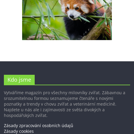
Kdo jsme
Vytváříme magazín pro všechny milovníky zvířat. Zábavnou a
srozumitelnou formou seznamujeme čtenáře s novými
poznatky a trendy v chovu zvířat a veterinární medicíně.
Najdete u nás ale i zajímavosti ze světa divokých a
hospodářských zvířat.
Zásady zpracování osobních údajů
Zásady cookies