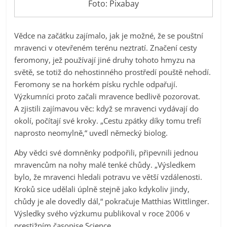
Foto: Pixabay
Vědce na začátku zajímalo, jak je možné, že se pouštní
mravenci v otevřeném terénu neztratí. Značení cesty
feromony, jež používají jiné druhy tohoto hmyzu na
světě, se totiž do nehostinného prostředí pouště nehodí.
Feromony se na horkém písku rychle odpařují.
Výzkumníci proto začali mravence bedlivě pozorovat.
A zjistili zajímavou věc: když se mravenci vydávají do
okolí, počítají své kroky. „Cestu zpátky díky tomu trefí
naprosto neomylně,“ uvedl německý biolog.
Aby vědci své domněnky podpořili, připevnili jednou
mravencům na nohy malé tenké chůdy. „Výsledkem
bylo, že mravenci hledali potravu ve větší vzdálenosti.
Kroků sice udělali úplně stejně jako kdykoliv jindy,
chůdy je ale dovedly dál,“ pokračuje Matthias Wittlinger.
Výsledky svého výzkumu publikoval v roce 2006 v
prestižním časopise Science.