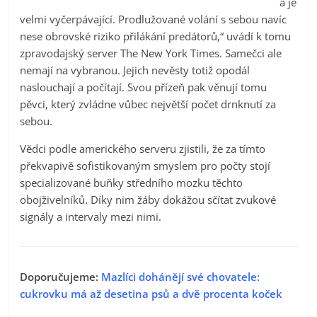
á je
velmi vyčerpávající. Prodlužované volání s sebou navíc
nese obrovské riziko přilákání predátorů,“ uvádí k tomu
zpravodajský server The New York Times. Samečci ale
nemají na vybranou. Jejich nevěsty totiž opodál
naslouchají a počítají. Svou přízeň pak věnují tomu
pěvci, který zvládne vůbec největší počet drnknutí za
sebou.
Vědci podle amerického serveru zjistili, že za tímto
překvapivě sofistikovaným smyslem pro počty stojí
specializované buňky středního mozku těchto
obojživelníků. Díky nim žáby dokážou sčítat zvukové
signály a intervaly mezi nimi.
Doporučujeme:
Mazlíci dohánějí své chovatele:
cukrovku má až desetina psů a dvě procenta koček