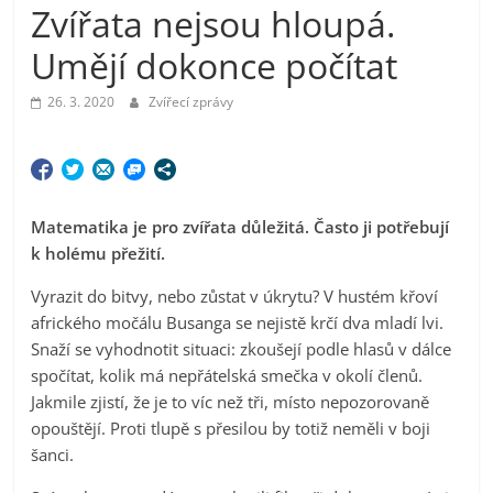
Zvířata nejsou hloupá.
Umějí dokonce počítat
26. 3. 2020
Zvířecí zprávy
Matematika je pro zvířata důležitá. Často ji potřebují
k holému přežití.
Vyrazit do bitvy, nebo zůstat v úkrytu? V hustém křoví
afrického močálu Busanga se nejistě krčí dva mladí lvi.
Snaží se vyhodnotit situaci: zkoušejí podle hlasů v dálce
spočítat, kolik má nepřátelská smečka v okolí členů.
Jakmile zjistí, že je to víc než tři, místo nepozorovaně
opouštějí. Proti tlupě s přesilou by totiž neměli v boji
šanci.