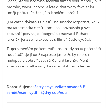
Scéna, kterou nedávno zachytili filmaři dokumentu „Lvi z
močálů“, znovu potvrdila léta diskutovaný fakt: že lvi
umějí počítat. Potřebují to k holému přežití.
„Lvi vážně dokážou z hlasů jiné smečky rozpoznat, kolik
má tato smečka členů. Tomu pak přizpůsobují své
chování,“ potvrzuje i fotograf a cestovatel Richard
Jaroněk, jenž se na expedice s filmaři často vydává.
Tlupa s menším počtem zvířat pak nikdy na tu početnější
nezaútočí. „Je jí totiž naprosto jasné, že by to pro ni
nedopadlo dobře,“ uzavírá Richard Jaroněk. Menší
smečka se zkrátka vždycky raději stáhne do bezpečí.
Doporučujeme:
Šestý smysl zvířat: povodeň či
zemětřesení vycítí i týdny dopředu