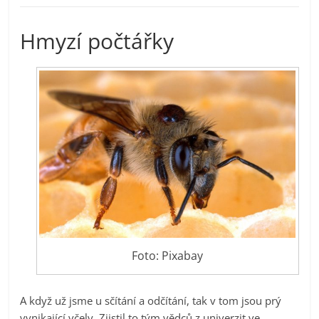
Hmyzí počtářky
Foto: Pixabay
A když už jsme u sčítání a odčítání, tak v tom jsou prý
vynikající včely. Zjistil to tým vědců z univerzit ve