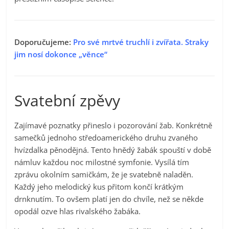
Doporučujeme:
Pro své mrtvé truchlí i zvířata. Straky
jim nosí dokonce „věnce“
Svatební zpěvy
Zajímavé poznatky přineslo i pozorování žab. Konkrétně
samečků jednoho středoamerického druhu zvaného
hvízdalka pěnodějná. Tento hnědý žabák spouští v době
námluv každou noc milostné symfonie. Vysílá tím
zprávu okolním samičkám, že je svatebně naladěn.
Každý jeho melodický kus přitom končí krátkým
drnknutím. To ovšem platí jen do chvíle, než se někde
opodál ozve hlas rivalského žabáka.