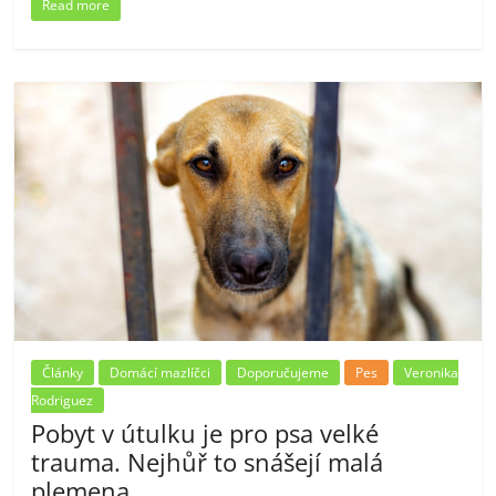
Read more
Články
Domácí mazlíčci
Doporučujeme
Pes
Veronika
Rodriguez
Pobyt v útulku je pro psa velké
trauma. Nejhůř to snášejí malá
plemena