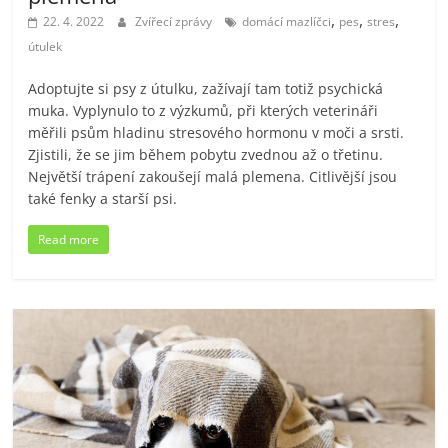
,
,
,
22. 4. 2022
Zvířecí zprávy
domácí mazlíčci
pes
stres
útulek
Adoptujte si psy z útulku, zažívají tam totiž psychická
muka. Vyplynulo to z výzkumů, při kterých veterináři
měřili psům hladinu stresového hormonu v moči a srsti.
Zjistili, že se jim během pobytu zvednou až o třetinu.
Největší trápení zakoušejí malá plemena. Citlivější jsou
také fenky a starší psi.
Read more