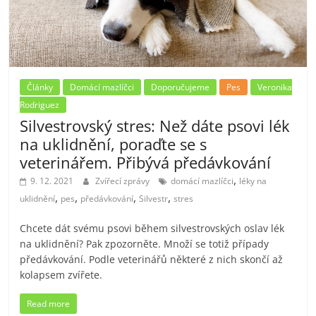
Články
Domácí mazlíčci
Doporučujeme
Pes
Veronika
Rodriguez
Silvestrovský stres: Než dáte psovi lék
na uklidnění, poraďte se s
veterinářem. Přibývá předávkování
,
9. 12. 2021
Zvířecí zprávy
domácí mazlíčci
léky na
,
,
,
,
uklidnění
pes
předávkování
Silvestr
stres
Chcete dát svému psovi během silvestrovských oslav lék
na uklidnění? Pak zpozorněte. Množí se totiž případy
předávkování. Podle veterinářů některé z nich skončí až
kolapsem zvířete.
Read more