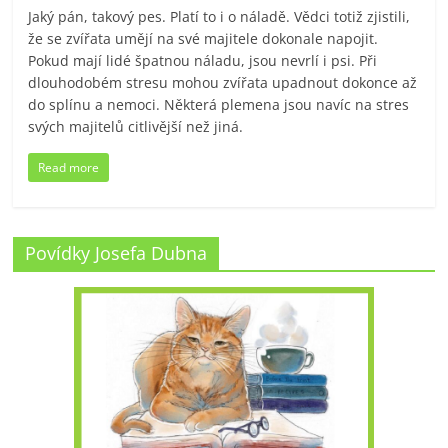
Jaký pán, takový pes. Platí to i o náladě. Vědci totiž zjistili,
že se zvířata umějí na své majitele dokonale napojit.
Pokud mají lidé špatnou náladu, jsou nevrlí i psi. Při
dlouhodobém stresu mohou zvířata upadnout dokonce až
do splínu a nemoci. Některá plemena jsou navíc na stres
svých majitelů citlivější než jiná.
Read more
Povídky Josefa Dubna