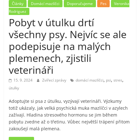
Články
Domácí mazlíčci
Doporučujeme
Pes
Veronika
Rodriguez
Pobyt v útulku drtí
všechny psy. Nejvíc se ale
podepisuje na malých
plemenech, zjistili
veterináři
,
,
,
15. 9. 2024
Zvířecí zprávy
domácí mazlíčci
psi
stres
útulky
Adoptujte si psa z útulku, vyzývají veterináři. Výzkumy
totiž ukázaly, jak velká psychická muka mazlíčci v azylech
zažívají. Hladina stresového hormonu se jim během
pobytu zvedne až o třetinu. Vůbec největší trápení přitom
zakoušejí malá plemena.