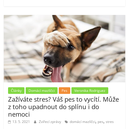
Články
Domácí mazlíčci
Pes
Veronika Rodriguez
Zažíváte stres? Váš pes to vycítí. Může
z toho upadnout do splínu i do
nemoci
,
,
13. 5. 2021
Zvířecí zprávy
domácí mazlíčci
pes
stres