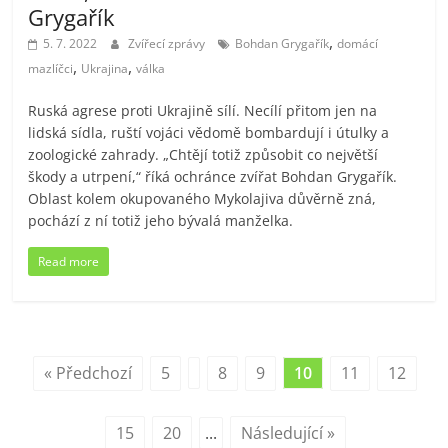
Grygařík
,
5. 7. 2022
Zvířecí zprávy
Bohdan Grygařík
domácí
,
,
mazlíčci
Ukrajina
válka
Ruská agrese proti Ukrajině sílí. Necílí přitom jen na
lidská sídla, ruští vojáci vědomě bombardují i útulky a
zoologické zahrady. „Chtějí totiž způsobit co největší
škody a utrpení,“ říká ochránce zvířat Bohdan Grygařík.
Oblast kolem okupovaného Mykolajiva důvěrně zná,
pochází z ní totiž jeho bývalá manželka.
Read more
« Předchozí
5
8
9
10
11
12
15
20
...
Následující »