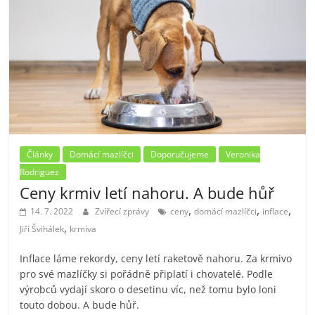
Články
Domácí mazlíčci
Doporučujeme
Veronika
Rodriguez
Ceny krmiv letí nahoru. A bude hůř
,
,
,
14. 7. 2022
Zvířecí zprávy
ceny
domácí mazlíčci
inflace
,
Jiří Švihálek
krmiva
Inflace láme rekordy, ceny letí raketově nahoru. Za krmivo
pro své mazlíčky si pořádně připlatí i chovatelé. Podle
výrobců vydají skoro o desetinu víc, než tomu bylo loni
touto dobou. A bude hůř.