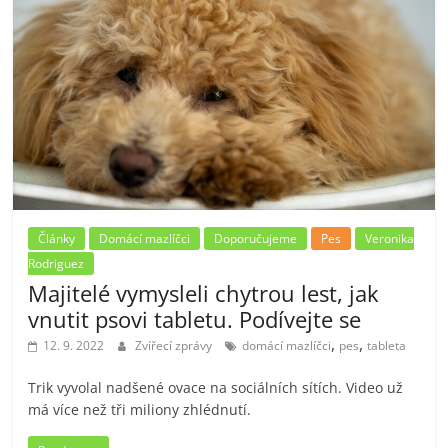
Články
Domácí mazlíčci
Doporučujeme
Pes
Veronika
Rodriguez
Majitelé vymysleli chytrou lest, jak
vnutit psovi tabletu. Podívejte se
,
,
12. 9. 2022
Zvířecí zprávy
domácí mazlíčci
pes
tableta
Trik vyvolal nadšené ovace na sociálních sítích. Video už
má více než tři miliony zhlédnutí.