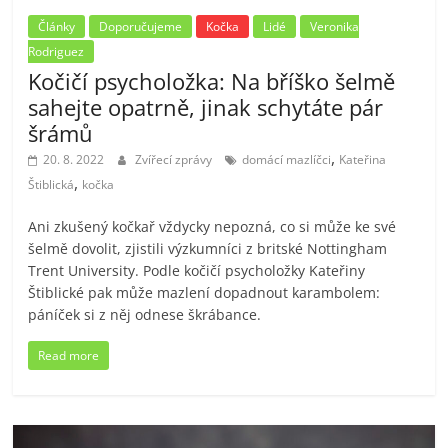
Články
Doporučujeme
Kočka
Lidé
Veronika
Rodriguez
Kočičí psycholožka: Na bříško šelmě
sahejte opatrně, jinak schytáte pár
šrámů
,
20. 8. 2022
Zvířecí zprávy
domácí mazlíčci
Kateřina
,
Štiblická
kočka
Ani zkušený kočkař vždycky nepozná, co si může ke své
šelmě dovolit, zjistili výzkumníci z britské Nottingham
Trent University. Podle kočičí psycholožky Kateřiny
Štiblické pak může mazlení dopadnout karambolem:
páníček si z něj odnese škrábance.
Read more