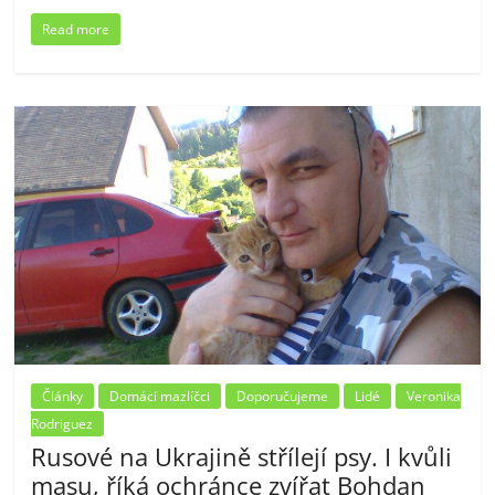
Read more
Články
Domácí mazlíčci
Doporučujeme
Lidé
Veronika
Rodriguez
Rusové na Ukrajině střílejí psy. I kvůli
masu, říká ochránce zvířat Bohdan