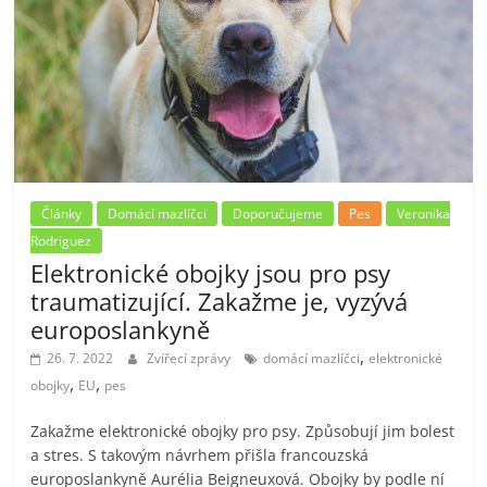
Články
Domácí mazlíčci
Doporučujeme
Pes
Veronika
Rodriguez
Elektronické obojky jsou pro psy
traumatizující. Zakažme je, vyzývá
europoslankyně
,
26. 7. 2022
Zvířecí zprávy
domácí mazlíčci
elektronické
,
,
obojky
EU
pes
Zakažme elektronické obojky pro psy. Způsobují jim bolest
a stres. S takovým návrhem přišla francouzská
europoslankyně Aurélia Beigneuxová. Obojky by podle ní