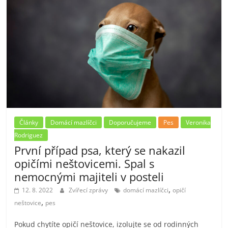
Články
Domácí mazlíčci
Doporučujeme
Pes
Veronika
Rodriguez
První případ psa, který se nakazil
opičími neštovicemi. Spal s
nemocnými majiteli v posteli
,
12. 8. 2022
Zvířecí zprávy
domácí mazlíčci
opičí
,
neštovice
pes
Pokud chytíte opičí neštovice, izolujte se od rodinných