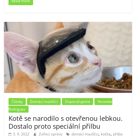
Read more
Články
Domácí mazlíčci
Doporučujeme
Veronika
Rodriguez
Kotě se narodilo s otevřenou lebkou.
Dostalo proto speciální přilbu
,
,
5. 9. 2022
Zvířecí zprávy
domácí mazlíčci
kočka
přilba