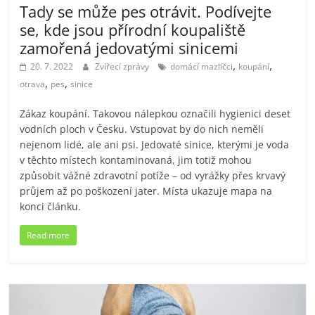
Tady se může pes otrávit. Podívejte
se, kde jsou přírodní koupaliště
zamořená jedovatými sinicemi
,
,
20. 7. 2022
Zvířecí zprávy
domácí mazlíčci
koupání
,
,
otrava
pes
sinice
Zákaz koupání. Takovou nálepkou označili hygienici deset
vodních ploch v Česku. Vstupovat by do nich neměli
nejenom lidé, ale ani psi. Jedovaté sinice, kterými je voda
v těchto místech kontaminovaná, jim totiž mohou
způsobit vážné zdravotní potíže – od vyrážky přes krvavý
průjem až po poškození jater. Místa ukazuje mapa na
konci článku.
Read more