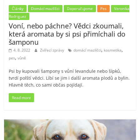
Články
Domácí mazlíčci
Doporučujeme
Pes
Veronika
Rodriguez
Voní, nebo páchne? Vědci zkoumali,
která aromata by si psi přimíchali do
šamponu
,
,
4. 8. 2022
Zvířecí zprávy
domácí mazlíčci
kosmetika
,
pes
vůně
Psi by kupovali šampony s vůní levandule nebo šípků,
tvrdí polští vědci. Líbí se jim i další aromata plodů a bylin.
Hlavně těch, co sami občas pojídají.
Read more