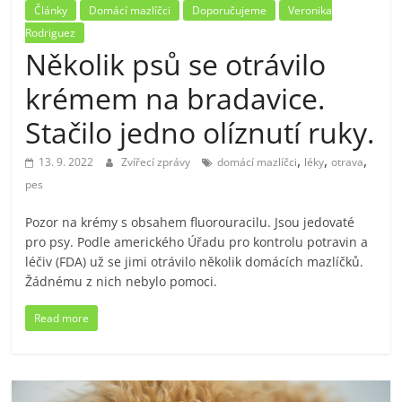
Články
Domácí mazlíčci
Doporučujeme
Veronika
Rodriguez
Několik psů se otrávilo
krémem na bradavice.
Stačilo jedno olíznutí ruky.
,
,
,
13. 9. 2022
Zvířecí zprávy
domácí mazlíčci
léky
otrava
pes
Pozor na krémy s obsahem fluorouracilu. Jsou jedovaté
pro psy. Podle amerického Úřadu pro kontrolu potravin a
léčiv (FDA) už se jimi otrávilo několik domácích mazlíčků.
Žádnému z nich nebylo pomoci.
Read more