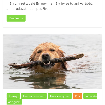
měly zmizet z celé Evropy, neměly by se tu ani vyrábět,
ani prodávat nebo používat.
Read more
Články
Domácí mazlíčci
Doporučujeme
Pes
Veronika
Rodriguez