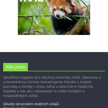
Kdo jsme
Vytváříme magazín pro všechny milovníky zvířat. Zábavnou a
srozumitelnou formou seznamujeme čtenáře s novými
poznatky a trendy v chovu zvířat a veterinární medicíně.
Najdete u nás ale i zajímavosti ze světa divokých a
hospodářských zvířat.
Zásady zpracování osobních údajů