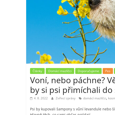
Články
Domácí mazlíčci
Doporučujeme
Pes
Voní, nebo páchne? Vě
by si psi přimíchali 
,
4. 8. 2022
Zvířecí zprávy
domácí mazlíčci
kosm
Psi by kupovali šampony s vůní levandule nebo šípk
Hlavně těch, co sami občas pojídají.