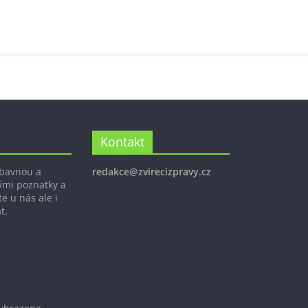
Kontakt
ábavnou a
redakce@zvirecizpravy.cz
ými poznatky a
e u nás ale i
t.