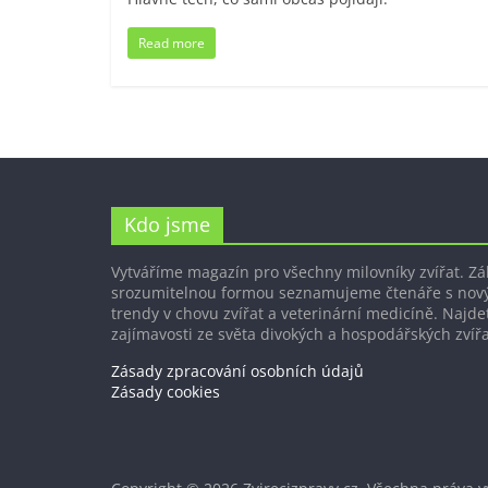
Read more
Kdo jsme
Vytváříme magazín pro všechny milovníky zvířat. Z
srozumitelnou formou seznamujeme čtenáře s nov
trendy v chovu zvířat a veterinární medicíně. Najdet
zajímavosti ze světa divokých a hospodářských zvířa
Zásady zpracování osobních údajů
Zásady cookies