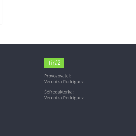
Tiráž
Provozovatel:
Veronika Rodriguez
Šéfredaktorka:
Veronika Rodriguez