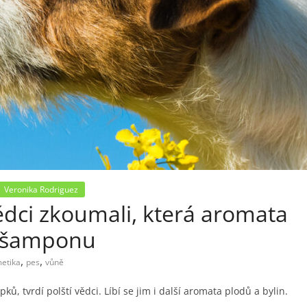
Veronika Rodriguez
dci zkoumali, která aromata
do šamponu
,
,
etika
pes
vůně
ů, tvrdí polští vědci. Líbí se jim i další aromata plodů a bylin.