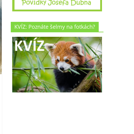
KVÍZ: Poznáte šelmy na fotkách?