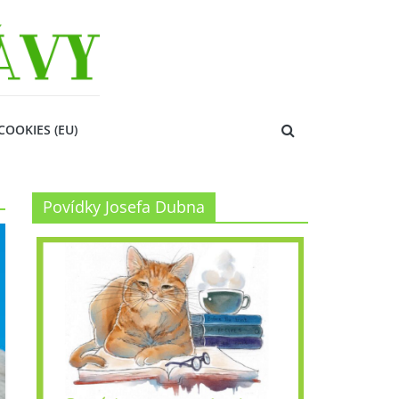
COOKIES (EU)
Povídky Josefa Dubna