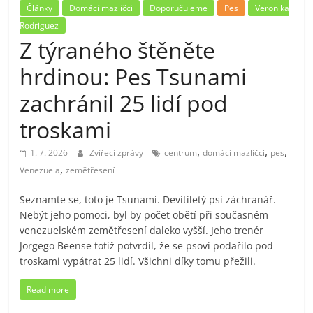
Články
Domácí mazlíčci
Doporučujeme
Pes
Veronika
Rodriguez
Z týraného štěněte
hrdinou: Pes Tsunami
zachránil 25 lidí pod
troskami
,
,
,
1. 7. 2026
Zvířecí zprávy
centrum
domácí mazlíčci
pes
,
Venezuela
zemětřesení
Seznamte se, toto je Tsunami. Devítiletý psí záchranář.
Nebýt jeho pomoci, byl by počet obětí při současném
venezuelském zemětřesení daleko vyšší. Jeho trenér
Jorgego Beense totiž potvrdil, že se psovi podařilo pod
troskami vypátrat 25 lidí. Všichni díky tomu přežili.
Read more