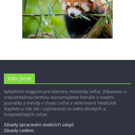
Kdo jsme
Vytváříme magazín pro všechny milovníky zvířat. Zábavnou a
srozumitelnou formou seznamujeme čtenáře s novými
poznatky a trendy v chovu zvířat a veterinární medicíně.
Najdete u nás ale i zajímavosti ze světa divokých a
hospodářských zvířat.
Zásady zpracování osobních údajů
Zásady cookies