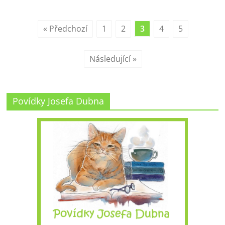
« Předchozí
1
2
3
4
5
Následující »
Povídky Josefa Dubna