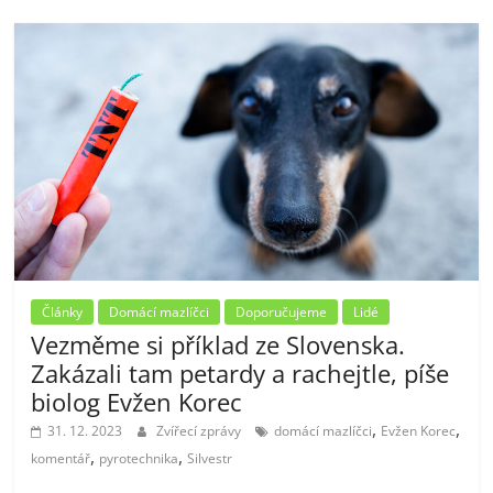
Články
Domácí mazlíčci
Doporučujeme
Lidé
Vezměme si příklad ze Slovenska.
Zakázali tam petardy a rachejtle, píše
biolog Evžen Korec
,
,
31. 12. 2023
Zvířecí zprávy
domácí mazlíčci
Evžen Korec
,
,
komentář
pyrotechnika
Silvestr