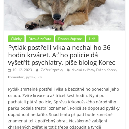
Články
Divoká zvířata
Doporučujeme
Lidé
Pytlák postřelil vlka a nechal ho 36
hodin krvácet. Ať ho policie dá
vyšetřit psychiatry, píše biolog Korec
,
,
10. 12. 2023
Zvířecí zprávy
divoká zvířata
Evžen Korec
,
,
komentář
pytlák
vlk
Pytlák smrtelně postřelil vlka a bezcitně ho ponechal jeho
osudu. Zvíře krvácelo až třicet šest hodin. Nyní po
pachateli pátrá policie, Správa Krkonošského národního
parku podala trestní oznámení. Policii se doposud pytláky
dopadnout nedařilo. Snad tento případ bude konečně
znamenat tolik potřebný obrat. Nezákonné zabíjení
chráněných zvířat je totiž třeba odsoudit a tvrdě