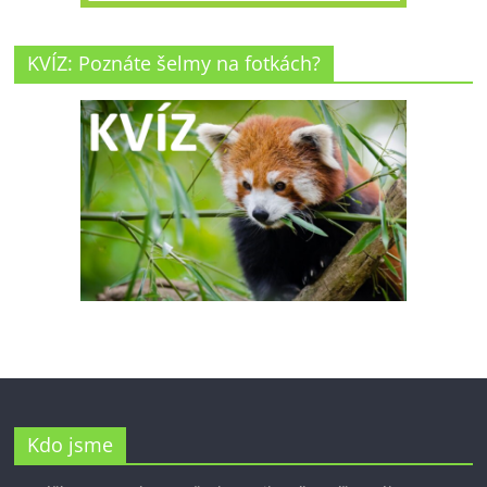
KVÍZ: Poznáte šelmy na fotkách?
Kdo jsme