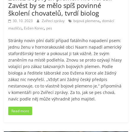
Zavést by se mělo spíš povinné
školení chovatelů, tvrdí biolog
,
30. 10. 2023
Zvířecí zprávy
bojová plemena
domácí
,
,
mazlíčci
Evžen Korec
pes
Stránky novin plní další případ fatálního napadení psem:
jednu ženu v hornorakouské obci Naarn napadl americký
stafordširský teriér a pokousal ji tak vážně, že svým
zraněním na místě podlehla. Znovu se proto ozývají hlasy
volající pro zákaz takzvaných bojových plemen. Podle
biologa a ředitele táborské zoo Evžena Korce ale žádný
zákaz nic nevyřeší. „Vždyť ani žádný český předpis
nestanovuje, co to vlastně bojové plemeno je,“ připomíná
v komentáři pro Zvířecí zprávy. Za to, jak se pes chová,
navíc podle něj může výhradně jeho majitel.
Read more