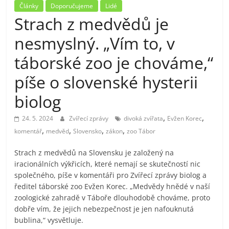
Články
Doporučujeme
Lidé
Strach z medvědů je
nesmyslný. „Vím to, v
táborské zoo je chováme,“
píše o slovenské hysterii
biolog
,
,
24. 5. 2024
Zvířecí zprávy
divoká zvířata
Evžen Korec
,
,
,
,
komentář
medvěd
Slovensko
zákon
zoo Tábor
Strach z medvědů na Slovensku je založený na
iracionálních výkřicích, které nemají se skutečností nic
společného, píše v komentáři pro Zvířecí zprávy biolog a
ředitel táborské zoo Evžen Korec. „Medvědy hnědé v naší
zoologické zahradě v Táboře dlouhodobě chováme, proto
dobře vím, že jejich nebezpečnost je jen nafouknutá
bublina,“ vysvětluje.