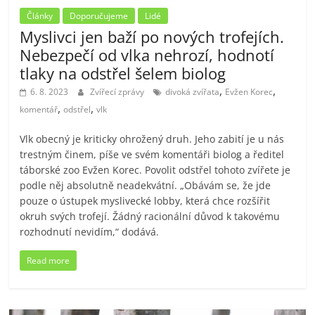
Články
Doporučujeme
Lidé
Myslivci jen baží po nových trofejích.
Nebezpečí od vlka nehrozí, hodnotí
tlaky na odstřel šelem biolog
,
,
6. 8. 2023
Zvířecí zprávy
divoká zvířata
Evžen Korec
,
,
komentář
odstřel
vlk
Vlk obecný je kriticky ohrožený druh. Jeho zabití je u nás
trestným činem, píše ve svém komentáři biolog a ředitel
táborské zoo Evžen Korec. Povolit odstřel tohoto zvířete je
podle něj absolutně neadekvátní. „Obávám se, že jde
pouze o ústupek myslivecké lobby, která chce rozšířit
okruh svých trofejí. Žádný racionální důvod k takovému
rozhodnutí nevidím,“ dodává.
Read more