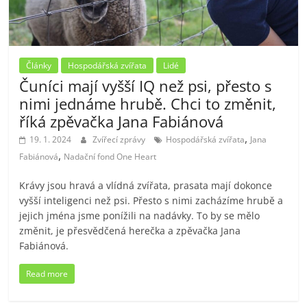
Články
Hospodářská zvířata
Lidé
Čuníci mají vyšší IQ než psi, přesto s
nimi jednáme hrubě. Chci to změnit,
říká zpěvačka Jana Fabiánová
,
19. 1. 2024
Zvířecí zprávy
Hospodářská zvířata
Jana
,
Fabiánová
Nadační fond One Heart
Krávy jsou hravá a vlídná zvířata, prasata mají dokonce
vyšší inteligenci než psi. Přesto s nimi zacházíme hrubě a
jejich jména jsme ponížili na nadávky. To by se mělo
změnit, je přesvědčená herečka a zpěvačka Jana
Fabiánová.
Read more