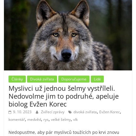
Články
Divoká zvířata
Doporučujeme
Lidé
Myslivci už jednou šelmy vystříleli.
Nedovolme jim to podruhé, apeluje
biolog Evžen Korec
,
,
9. 10. 2023
Zvířecí zprávy
divoká zvířata
Evžen Korec
,
,
,
,
komentář
medvěd
rys
velké šelmy
vlk
Nedopusťme, aby pár myslivců toužících po krvi znovu