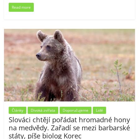
Read more
Články
Divoká zvířata
Doporučujeme
Lidé
Slováci chtějí pořádat hromadné hony
na medvědy. Zařadí se mezi barbarské
státy, píše biolog Korec