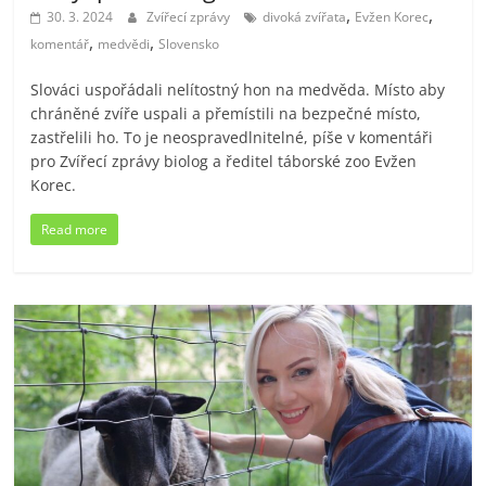
,
,
30. 3. 2024
Zvířecí zprávy
divoká zvířata
Evžen Korec
,
,
komentář
medvědi
Slovensko
Slováci uspořádali nelítostný hon na medvěda. Místo aby
chráněné zvíře uspali a přemístili na bezpečné místo,
zastřelili ho. To je neospravedlnitelné, píše v komentáři
pro Zvířecí zprávy biolog a ředitel táborské zoo Evžen
Korec.
Read more