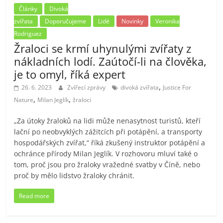
Články
Divoká
zvířata
Doporučujeme
Lidé
Novinky
Veronika
Rodriguez
Žraloci se krmí uhynulými zvířaty z
nákladních lodí. Zaútočí-li na člověka,
je to omyl, říká expert
,
26. 6. 2023
Zvířecí zprávy
divoká zvířata
Justice For
,
,
Nature
Milan Jeglík
žraloci
„Za útoky žraloků na lidi může nenasytnost turistů, kteří
lační po neobvyklých zážitcích při potápění, a transporty
hospodářských zvířat,“ říká zkušený instruktor potápění a
ochránce přírody Milan Jeglík. V rozhovoru mluví také o
tom, proč jsou pro žraloky vražedné svatby v Číně, nebo
proč by mělo lidstvo žraloky chránit.
Read more