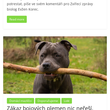
potrestat, píše ve svém komentáři pro Zvířecí zprávy
biolog Evžen Korec.
Read more
Domácí mazlíčci
Doporučujeme
Lidé
Zákaz bojových plemen nic neřeší.