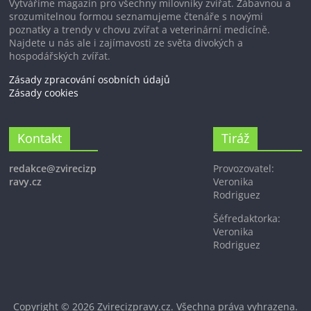
Vytváříme magazín pro všechny milovníky zvířat. Zábavnou a
srozumitelnou formou seznamujeme čtenáře s novými
poznatky a trendy v chovu zvířat a veterinární medicíně.
Najdete u nás ale i zajímavosti ze světa divokých a
hospodářských zvířat.
Zásady zpracování osobních údajů
Zásady cookies
Kontakt
Tiráž
redakce@zvirecizp
Provozovatel:
ravy.cz
Veronika
Rodriguez
Šéfredaktorka:
Veronika
Rodriguez
Copyright © 2026
Zvirecizpravy.cz
. Všechna práva vyhrazena.