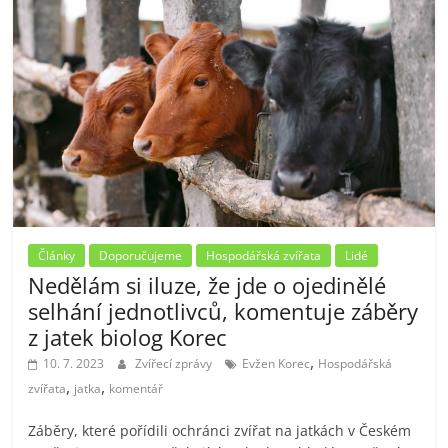
Články
Doporučujeme
Hospodářská zvířata
Lidé
Nedělám si iluze, že jde o ojedinělé
selhání jednotlivců, komentuje záběry
z jatek biolog Korec
,
10. 7. 2023
Zvířecí zprávy
Evžen Korec
Hospodářská
,
,
zvířata
jatka
komentář
Záběry, které pořídili ochránci zvířat na jatkách v Českém