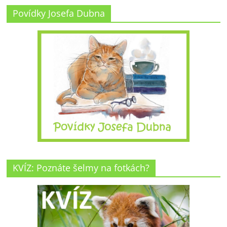
Povídky Josefa Dubna
KVÍZ: Poznáte šelmy na fotkách?