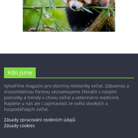
Kdo jsme
Vytváříme magazín pro všechny milovníky zvířat. Zábavnou a
srozumitelnou formou seznamujeme čtenáře s novými
poznatky a trendy v chovu zvířat a veterinární medicíně.
Najdete u nás ale i zajímavosti ze světa divokých a
hospodářských zvířat.
Zásady zpracování osobních údajů
Zásady cookies