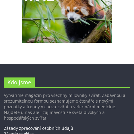
Kdo jsme
Vytváříme magazín pro všechny milovníky zvířat. Zábavnou a
srozumitelnou formou seznamujeme čtenáře s novými
poznatky a trendy v chovu zvířat a veterinární medicíně.
Najdete u nás ale i zajímavosti ze světa divokých a
hospodářských zvířat.
Zásady zpracování osobních údajů
Zásady cookies