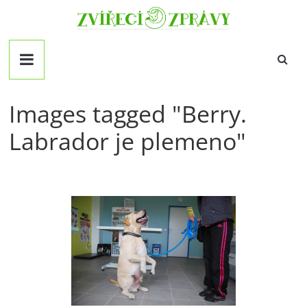
Přeskočit
Zvirecizpravy.cz
na
obsah
magazín
pro
všechny
milovníky
Images tagged "Berry.
zvířat
Labrador je plemeno"