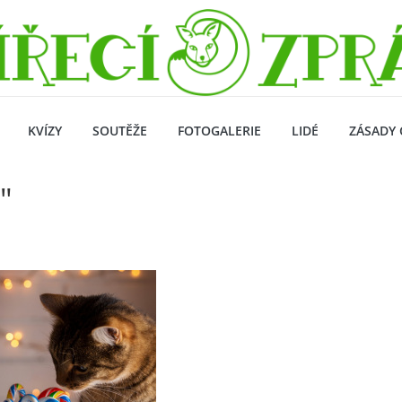
KVÍZY
SOUTĚŽE
FOTOGALERIE
LIDÉ
ZÁSADY 
"