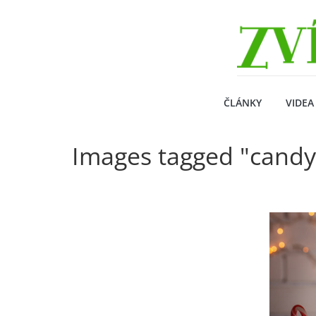
Přeskočit
Zvirecizpravy.cz
na
obsah
magazín
pro
všechny
milovníky
ČLÁNKY
VIDEA
zvířat
Images tagged "candy