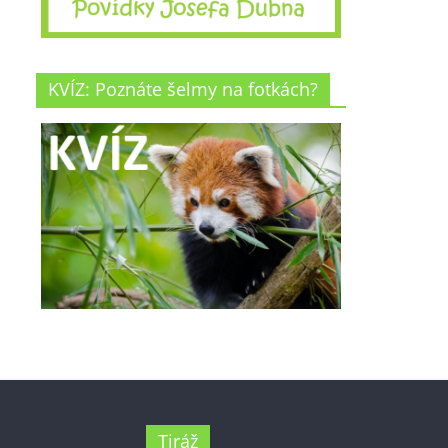
KVÍZ: Poznáte šelmy na fotkách?
Tiráž