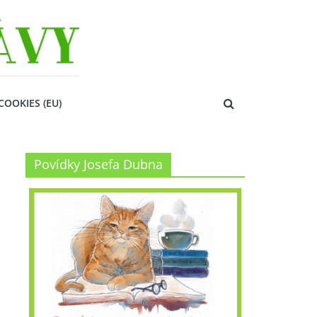
COOKIES (EU)
Povídky Josefa Dubna