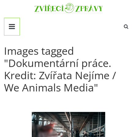
Přeskočit
Zvirecizpravy.cz
na
obsah
magazín
pro
všechny
milovníky
Images tagged
zvířat
"Dokumentární práce.
Kredit: Zvířata Nejíme /
We Animals Media"