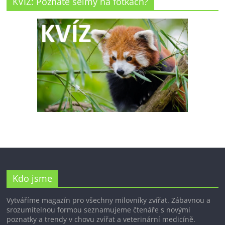
KVÍZ: Poznáte šelmy na fotkách?
Kdo jsme
Vytváříme magazín pro všechny milovníky zvířat. Zábavnou a
srozumitelnou formou seznamujeme čtenáře s novými
poznatky a trendy v chovu zvířat a veterinární medicíně.