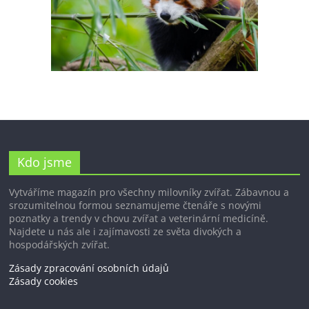
Kdo jsme
Vytváříme magazín pro všechny milovníky zvířat. Zábavnou a
srozumitelnou formou seznamujeme čtenáře s novými
poznatky a trendy v chovu zvířat a veterinární medicíně.
Najdete u nás ale i zajímavosti ze světa divokých a
hospodářských zvířat.
Zásady zpracování osobních údajů
Zásady cookies