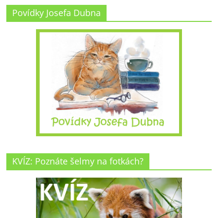
Povídky Josefa Dubna
KVÍZ: Poznáte šelmy na fotkách?