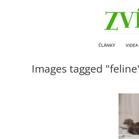
Přeskočit
Zvirecizpravy.cz
na
obsah
magazín
pro
všechny
milovníky
ČLÁNKY
VIDEA
zvířat
Images tagged "feline