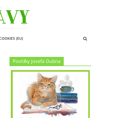
COOKIES (EU)
Povídky Josefa Dubna