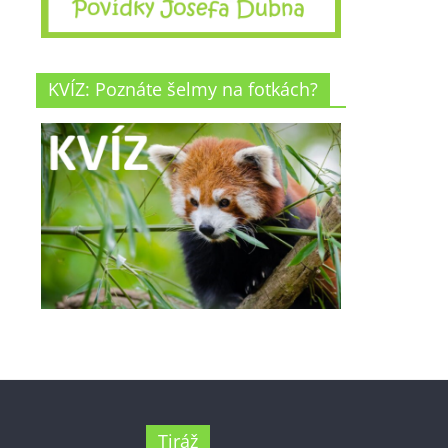
KVÍZ: Poznáte šelmy na fotkách?
Tiráž