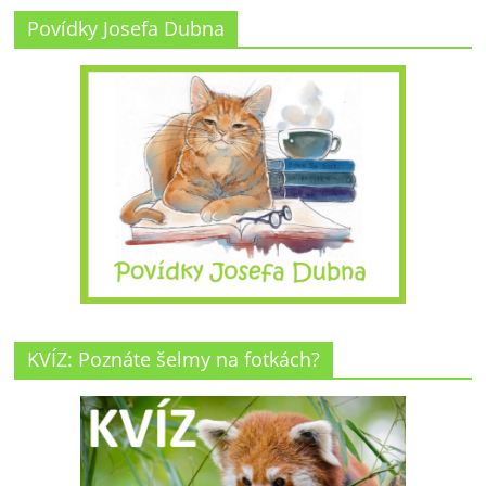
Povídky Josefa Dubna
KVÍZ: Poznáte šelmy na fotkách?