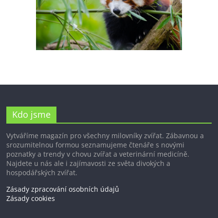
Kdo jsme
Vytváříme magazín pro všechny milovníky zvířat. Zábavnou a
srozumitelnou formou seznamujeme čtenáře s novými
poznatky a trendy v chovu zvířat a veterinární medicíně.
Najdete u nás ale i zajímavosti ze světa divokých a
hospodářských zvířat.
Zásady zpracování osobních údajů
Zásady cookies