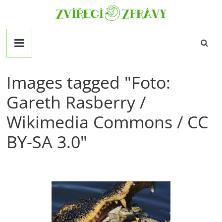
Přeskočit
Zvirecizpravy.cz
na
obsah
magazín
pro
všechny
milovníky
Images tagged "Foto:
zvířat
Gareth Rasberry /
Wikimedia Commons / CC
BY-SA 3.0"