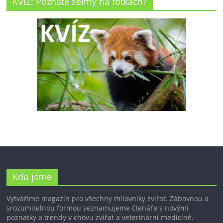
KVÍZ: Poznáte šelmy na fotkách?
Kdo jsme
Vytváříme magazín pro všechny milovníky zvířat. Zábavnou a
srozumitelnou formou seznamujeme čtenáře s novými
poznatky a trendy v chovu zvířat a veterinární medicíně.