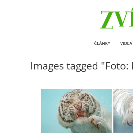
Přeskočit
Zvirecizpravy.cz
na
obsah
magazín
pro
všechny
milovníky
ČLÁNKY
VIDEA
zvířat
Images tagged "Foto: 