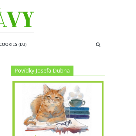
COOKIES (EU)
Povídky Josefa Dubna