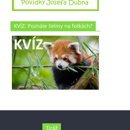
KVÍZ: Poznáte šelmy na fotkách?
Tiráž