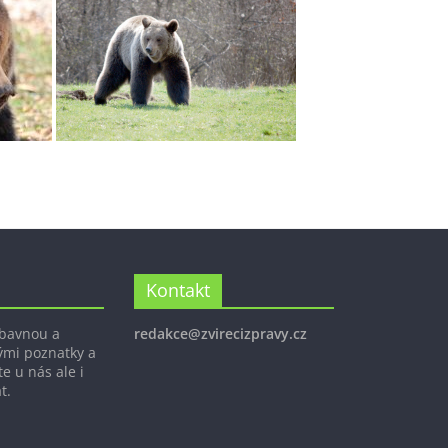
Kontakt
ábavnou a
redakce@zvirecizpravy.cz
ými poznatky a
e u nás ale i
t.