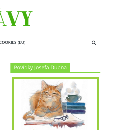
COOKIES (EU)
Povídky Josefa Dubna