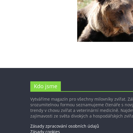
Kdo jsme
Vytváříme magazín pro všechny milovníky zvířat. Z
srozumitelnou formou seznamujeme čtenáře s nov
trendy v chovu zvířat a veterinární medicíně. Najdet
zajímavosti ze světa divokých a hospodářských zvířa
Zásady zpracování osobních údajů
Zásady cookies