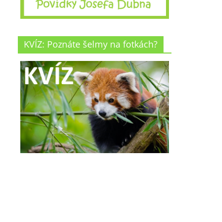
KVÍZ: Poznáte šelmy na fotkách?