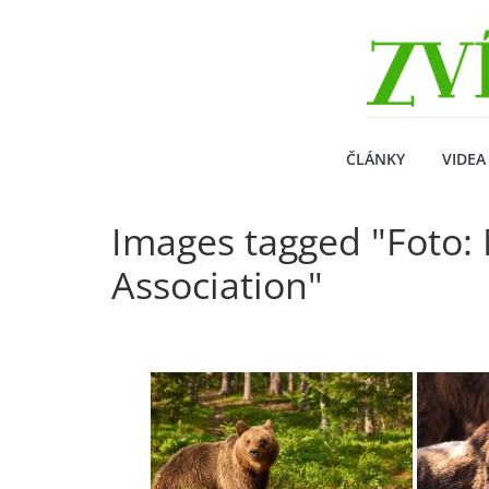
Přeskočit
Zvirecizpravy.cz
na
obsah
magazín
pro
všechny
milovníky
ČLÁNKY
VIDEA
zvířat
Images tagged "Foto: 
Association"