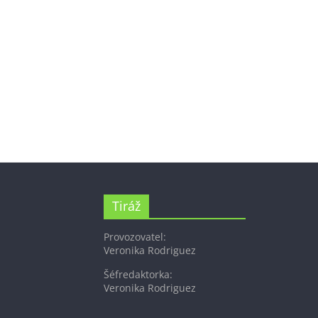
Tiráž
Provozovatel:
Veronika Rodriguez
Šéfredaktorka:
Veronika Rodriguez