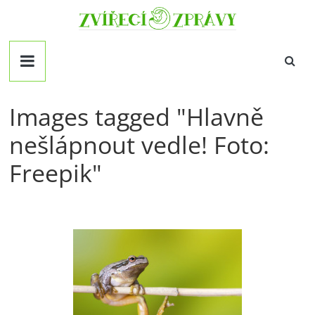
Přeskočit
Zvirecizpravy.cz
na
obsah
magazín
pro
všechny
milovníky
Images tagged "Hlavně
zvířat
nešlápnout vedle! Foto:
Freepik"