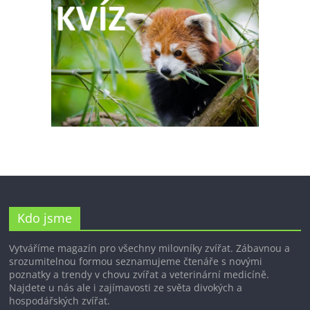
Kdo jsme
Vytváříme magazín pro všechny milovníky zvířat. Zábavnou a
srozumitelnou formou seznamujeme čtenáře s novými
poznatky a trendy v chovu zvířat a veterinární medicíně.
Najdete u nás ale i zajímavosti ze světa divokých a
hospodářských zvířat.