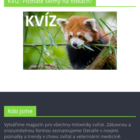
KVÍZ: Poznáte šelmy na fotkách?
Kdo jsme
Vytváříme magazín pro všechny milovníky zvířat. Zábavnou a
srozumitelnou formou seznamujeme čtenáře s novými
poznatky a trendy v chovu zvířat a veterinární medicíně.