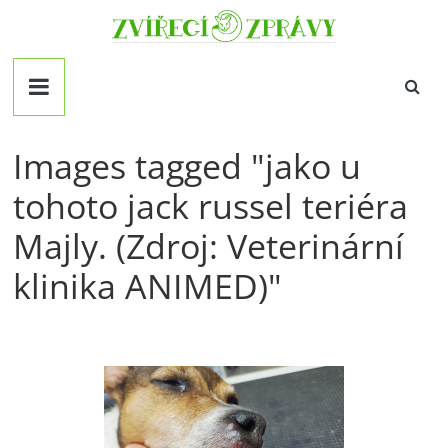
Přeskočit
Zvirecizpravy.cz
na
obsah
magazín
pro
všechny
milovníky
Images tagged "jako u
zvířat
tohoto jack russel teriéra
Majly. (Zdroj: Veterinární
klinika ANIMED)"