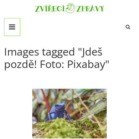
Přeskočit
Zvirecizpravy.cz
na
obsah
magazín
pro
všechny
milovníky
Images tagged "Jdeš
zvířat
pozdě! Foto: Pixabay"