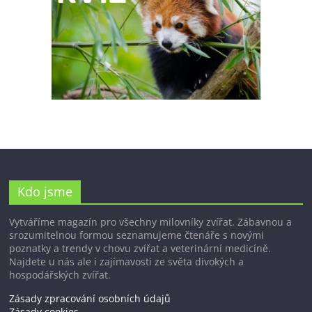
Kdo jsme
Vytváříme magazín pro všechny milovníky zvířat. Zábavnou a
srozumitelnou formou seznamujeme čtenáře s novými
poznatky a trendy v chovu zvířat a veterinární medicíně.
Najdete u nás ale i zajímavosti ze světa divokých a
hospodářských zvířat.
Zásady zpracování osobních údajů
Zásady cookies