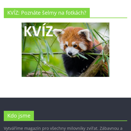
KVÍZ: Poznáte šelmy na fotkách?
Kdo jsme
Vytváříme magazín pro všechny milovníky zvířat. Zábavnou a