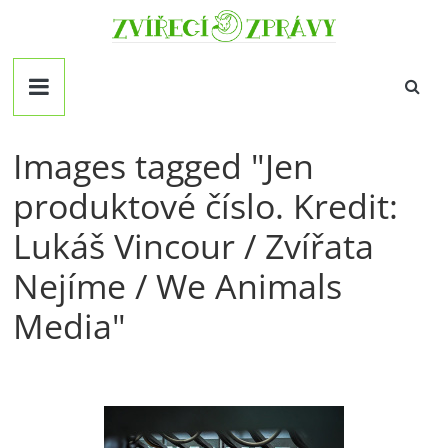
Přeskočit
Zvirecizpravy.cz
na
obsah
magazín
pro
všechny
milovníky
Images tagged "Jen
zvířat
produktové číslo. Kredit:
Lukáš Vincour / Zvířata
Nejíme / We Animals
Media"