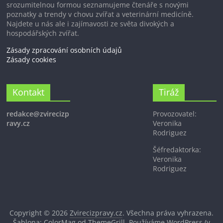
srozumitelnou formou seznamujeme čtenáře s novými
poznatky a trendy v chovu zvířat a veterinární medicíně.
Najdete u nás ale i zajímavosti ze světa divokých a
hospodářských zvířat.
Zásady zpracování osobních údajů
Zásady cookies
Kontakt
Tiráž
redakce@zvirecizp
Provozovatel:
ravy.cz
Veronika
Rodriguez
Šéfredaktorka:
Veronika
Rodriguez
Copyright © 2026
Zvirecizpravy.cz
. Všechna práva vyhrazena.
Šablona: ColorMag od
ThemeGrill
. Používáme
WordPress
(v