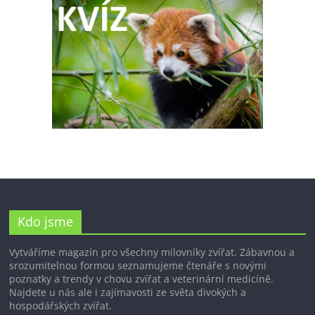
Kdo jsme
Vytváříme magazín pro všechny milovníky zvířat. Zábavnou a
srozumitelnou formou seznamujeme čtenáře s novými
poznatky a trendy v chovu zvířat a veterinární medicíně.
Najdete u nás ale i zajímavosti ze světa divokých a
hospodářských zvířat.