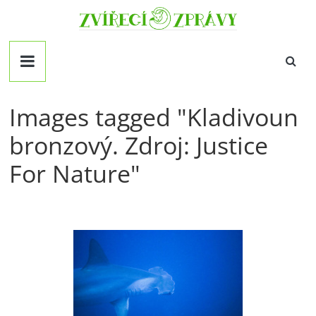
Přeskočit
Zvirecizpravy.cz
na
obsah
magazín
pro
všechny
milovníky
Images tagged "Kladivoun
zvířat
bronzový. Zdroj: Justice
For Nature"