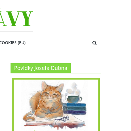
COOKIES (EU)
Povídky Josefa Dubna