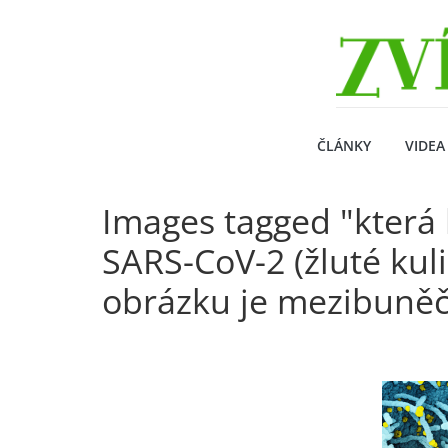
Přeskočit
Zvirecizpravy.cz
na
obsah
magazín
pro
všechny
milovníky
ČLÁNKY
VIDEA
zvířat
Images tagged "která
SARS-CoV-2 (žluté kuli
obrázku je mezibuněčn