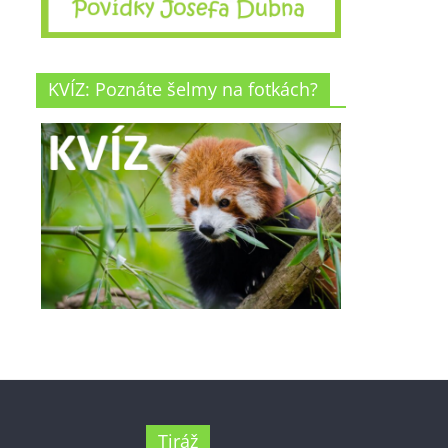
KVÍZ: Poznáte šelmy na fotkách?
Tiráž