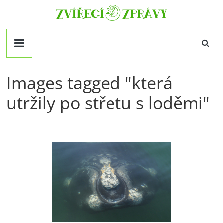
Přeskočit
Zvirecizpravy.cz
na
obsah
magazín
pro
všechny
milovníky
Images tagged "která
zvířat
utržily po střetu s loděmi"