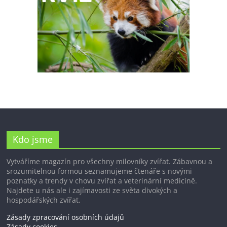
Kdo jsme
Vytváříme magazín pro všechny milovníky zvířat. Zábavnou a
srozumitelnou formou seznamujeme čtenáře s novými
poznatky a trendy v chovu zvířat a veterinární medicíně.
Najdete u nás ale i zajímavosti ze světa divokých a
hospodářských zvířat.
Zásady zpracování osobních údajů
Zásady cookies