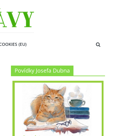
COOKIES (EU)
Povídky Josefa Dubna