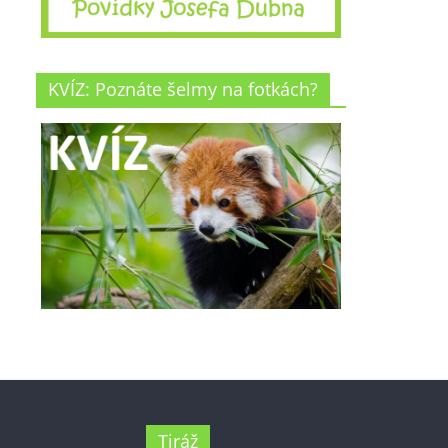
KVÍZ: Poznáte šelmy na fotkách?
Tiráž