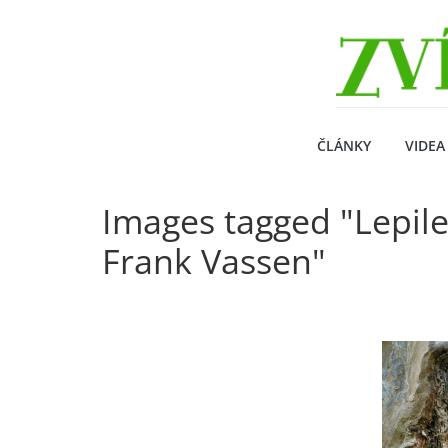
Přeskočit
Zvirecizpravy.cz
na
obsah
magazín
pro
všechny
milovníky
ČLÁNKY
VIDEA
zvířat
Images tagged "Lepile
Frank Vassen"