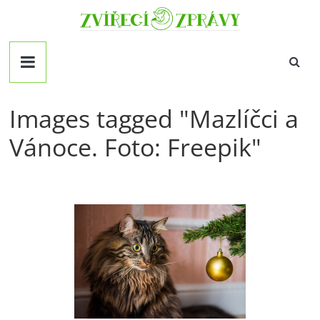
Přeskočit
Zvirecizpravy.cz
na
obsah
magazín
pro
všechny
milovníky
Images tagged "Mazlíčci a
zvířat
Vánoce. Foto: Freepik"