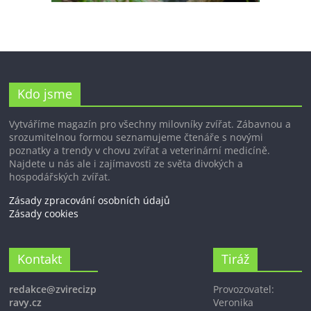
Kdo jsme
Vytváříme magazín pro všechny milovníky zvířat. Zábavnou a
srozumitelnou formou seznamujeme čtenáře s novými
poznatky a trendy v chovu zvířat a veterinární medicíně.
Najdete u nás ale i zajímavosti ze světa divokých a
hospodářských zvířat.
Zásady zpracování osobních údajů
Zásady cookies
Kontakt
Tiráž
redakce@zvirecizp
Provozovatel:
ravy.cz
Veronika