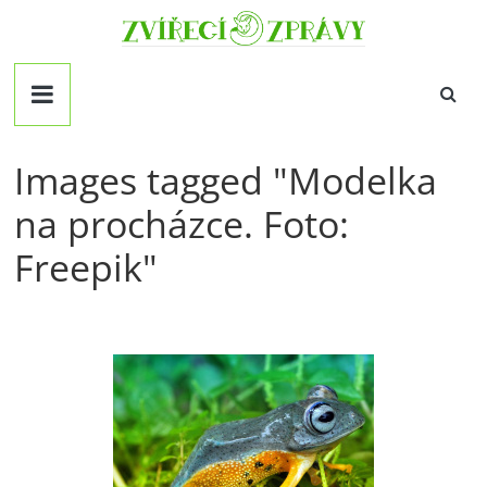
Přeskočit
Zvirecizpravy.cz
na
obsah
magazín
pro
všechny
milovníky
Images tagged "Modelka
zvířat
na procházce. Foto:
Freepik"