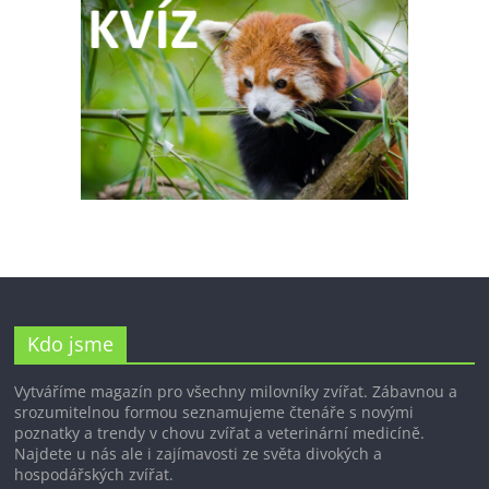
Kdo jsme
Vytváříme magazín pro všechny milovníky zvířat. Zábavnou a
srozumitelnou formou seznamujeme čtenáře s novými
poznatky a trendy v chovu zvířat a veterinární medicíně.
Najdete u nás ale i zajímavosti ze světa divokých a
hospodářských zvířat.