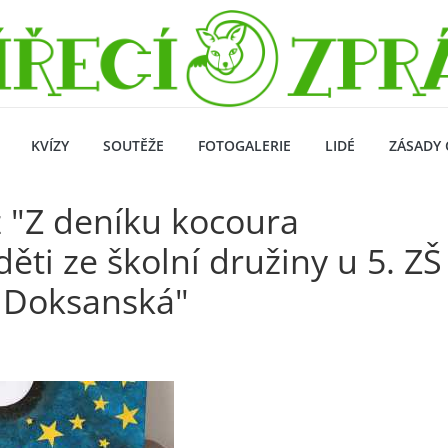
KVÍZY
SOUTĚŽE
FOTOGALERIE
LIDÉ
ZÁSADY 
 "Z deníku kocoura
ěti ze školní družiny u 5. ZŠ
a Doksanská"