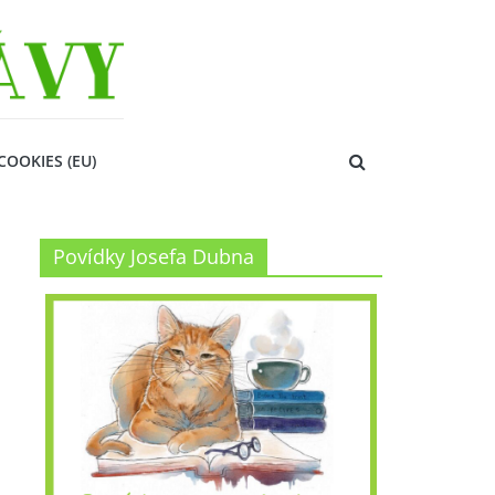
COOKIES (EU)
Povídky Josefa Dubna