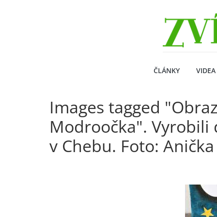
Přeskočit
Zvirecizpravy.cz
na
obsah
magazín
pro
všechny
milovníky
ČLÁNKY
VIDEA
zvířat
Images tagged "Obraz
Modroočka". Vyrobili d
v Chebu. Foto: Aničk