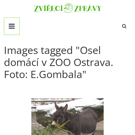
Přeskočit
Zvirecizpravy.cz
na
obsah
magazín
pro
všechny
milovníky
Images tagged "Osel
zvířat
domácí v ZOO Ostrava.
Foto: E.Gombala"