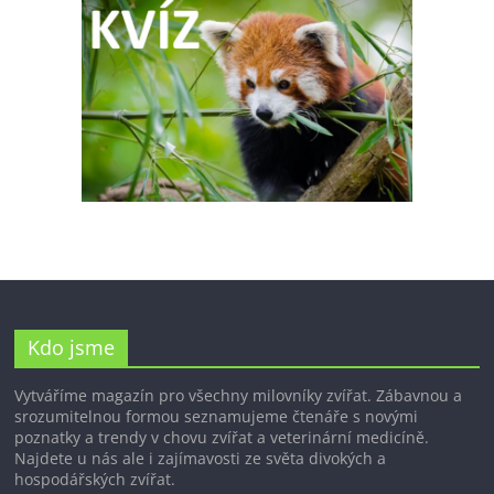
Kdo jsme
Vytváříme magazín pro všechny milovníky zvířat. Zábavnou a
srozumitelnou formou seznamujeme čtenáře s novými
poznatky a trendy v chovu zvířat a veterinární medicíně.
Najdete u nás ale i zajímavosti ze světa divokých a
hospodářských zvířat.