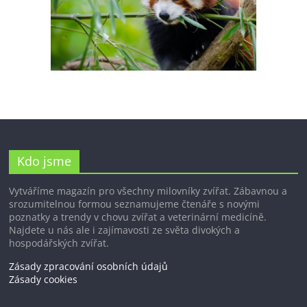
Kdo jsme
Vytváříme magazín pro všechny milovníky zvířat. Zábavnou a
srozumitelnou formou seznamujeme čtenáře s novými
poznatky a trendy v chovu zvířat a veterinární medicíně.
Najdete u nás ale i zajímavosti ze světa divokých a
hospodářských zvířat.
Zásady zpracování osobních údajů
Zásady cookies