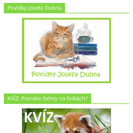
Povídky Josefa Dubna
KVÍZ: Poznáte šelmy na fotkách?