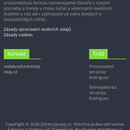
srozumitelnou formou seznamujeme čtenáře s novými
poznatky a trendy v chovu zvířat a veterinární medicíně.
Najdete u nás ale i zajímavosti ze světa divokých a
hospodářských zvířat.
Zásady zpracování osobních údajů
Zásady cookies
Kontakt
Tiráž
redakce@zvirecizp
Provozovatel:
ravy.cz
Veronika
Rodriguez
Šéfredaktorka:
Veronika
Rodriguez
Copyright © 2026
Zvirecizpravy.cz
. Všechna práva vyhrazena.
Šablona: ColorMag od
ThemeGrill
. Používáme
WordPress
(v