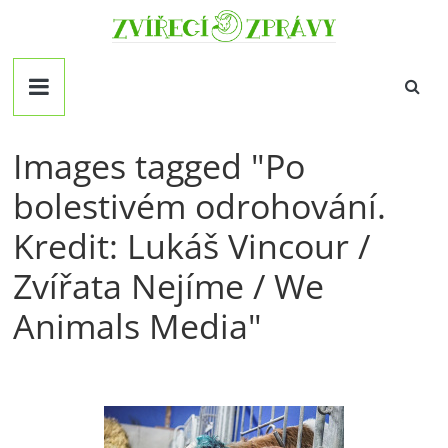
Přeskočit
Zvirecizpravy.cz
na
obsah
magazín
pro
všechny
milovníky
Images tagged "Po
zvířat
bolestivém odrohování.
Kredit: Lukáš Vincour /
Zvířata Nejíme / We
Animals Media"