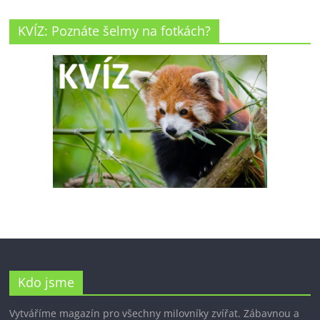
KVÍZ: Poznáte šelmy na fotkách?
Kdo jsme
Vytváříme magazín pro všechny milovníky zvířat. Zábavnou a