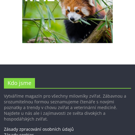
Kdo jsme
Vytváříme magazín pro všechny milovníky zvířat. Zábavnou a
srozumitelnou formou seznamujeme čtenáře s novými
poznatky a trendy v chovu zvířat a veterinární medicíně.
Najdete u nás ale i zajímavosti ze světa divokých a
hospodářských zvířat.
Zásady zpracování osobních údajů
Zásady cookies