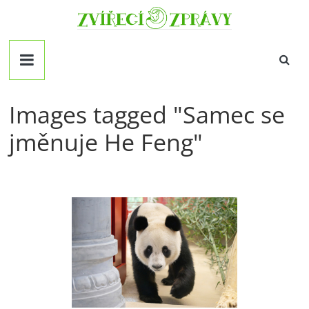
Přeskočit
Zvirecizpravy.cz
na
obsah
magazín
pro
všechny
milovníky
Images tagged "Samec se
zvířat
jměnuje He Feng"