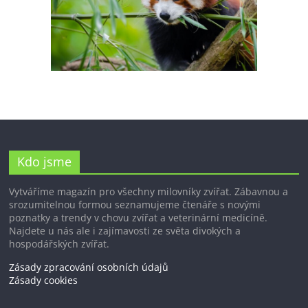
Kdo jsme
Vytváříme magazín pro všechny milovníky zvířat. Zábavnou a
srozumitelnou formou seznamujeme čtenáře s novými
poznatky a trendy v chovu zvířat a veterinární medicíně.
Najdete u nás ale i zajímavosti ze světa divokých a
hospodářských zvířat.
Zásady zpracování osobních údajů
Zásady cookies