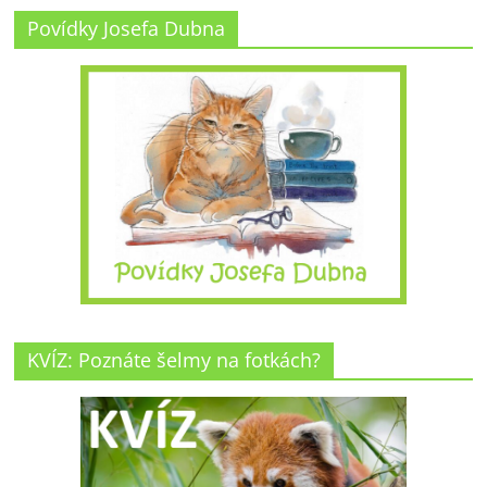
Povídky Josefa Dubna
KVÍZ: Poznáte šelmy na fotkách?