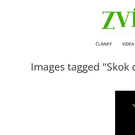
Přeskočit
Zvirecizpravy.cz
na
obsah
magazín
pro
všechny
milovníky
ČLÁNKY
VIDEA
zvířat
Images tagged "Skok d