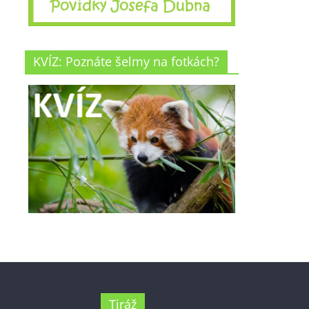
KVÍZ: Poznáte šelmy na fotkách?
Tiráž