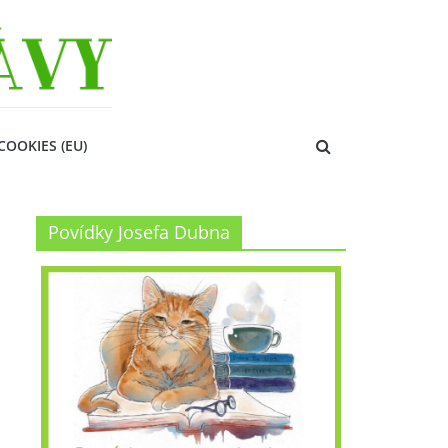
COOKIES (EU)
Povídky Josefa Dubna