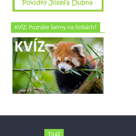
KVÍZ: Poznáte šelmy na fotkách?
Tiráž