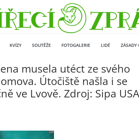
KVÍZY
SOUTĚŽE
FOTOGALERIE
LIDÉ
ZÁSADY 
žena musela utéct ze svého
ova. Útočiště našla i se
čně ve Lvově. Zdroj: Sipa US