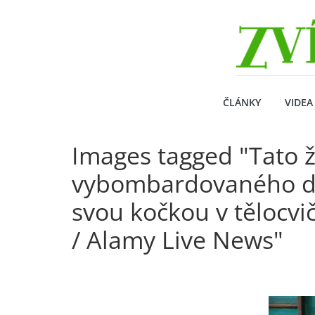
Přeskočit
Zvirecizpravy.cz
na
obsah
magazín
pro
všechny
milovníky
ČLÁNKY
VIDEA
zvířat
Images tagged "Tato 
vybombardovaného dom
svou kočkou v tělocvi
/ Alamy Live News"