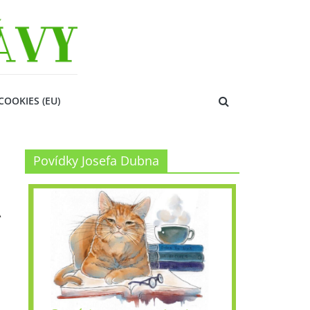
COOKIES (EU)
Povídky Josefa Dubna
A