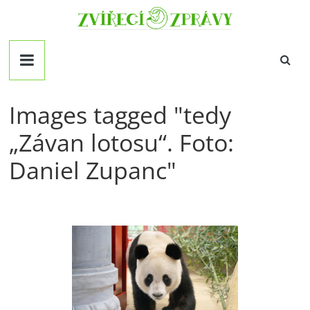
Přeskočit
Zvirecizpravy.cz
na
obsah
magazín
pro
všechny
milovníky
Images tagged "tedy
zvířat
„Závan lotosu“. Foto:
Daniel Zupanc"