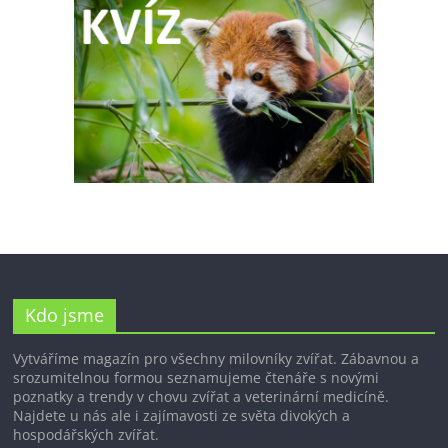
Kdo jsme
Vytváříme magazín pro všechny milovníky zvířat. Zábavnou a
srozumitelnou formou seznamujeme čtenáře s novými
poznatky a trendy v chovu zvířat a veterinární medicíně.
Najdete u nás ale i zajímavosti ze světa divokých a
hospodářských zvířat.