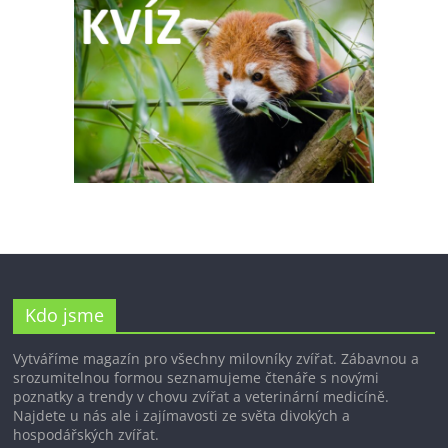
Kdo jsme
Vytváříme magazín pro všechny milovníky zvířat. Zábavnou a
srozumitelnou formou seznamujeme čtenáře s novými
poznatky a trendy v chovu zvířat a veterinární medicíně.
Najdete u nás ale i zajímavosti ze světa divokých a
hospodářských zvířat.