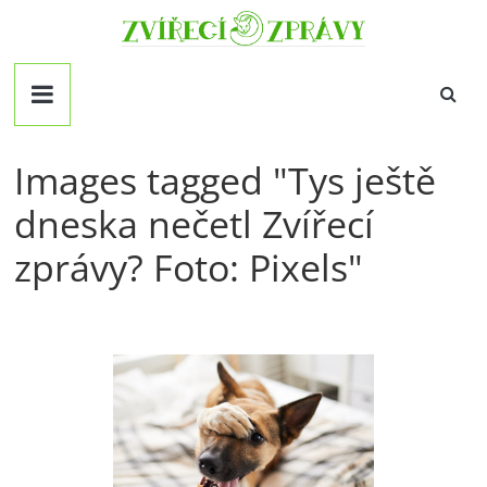
Přeskočit
Zvirecizpravy.cz
na
obsah
magazín
pro
všechny
milovníky
Images tagged "Tys ještě
zvířat
dneska nečetl Zvířecí
zprávy? Foto: Pixels"