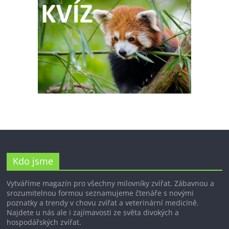
Kdo jsme
Vytváříme magazín pro všechny milovníky zvířat. Zábavnou a
srozumitelnou formou seznamujeme čtenáře s novými
poznatky a trendy v chovu zvířat a veterinární medicíně.
Najdete u nás ale i zajímavosti ze světa divokých a
hospodářských zvířat.