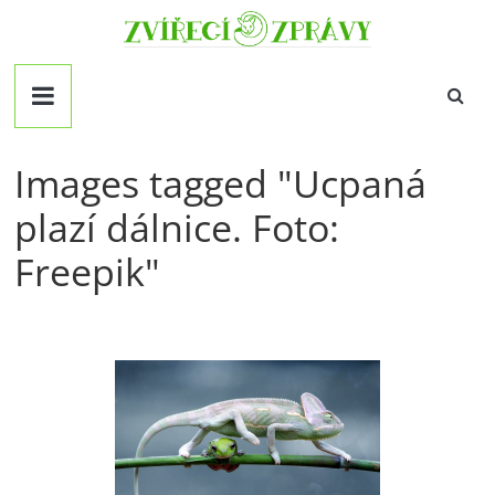
Přeskočit
Zvirecizpravy.cz
na
obsah
magazín
pro
všechny
milovníky
Images tagged "Ucpaná
zvířat
plazí dálnice. Foto:
Freepik"