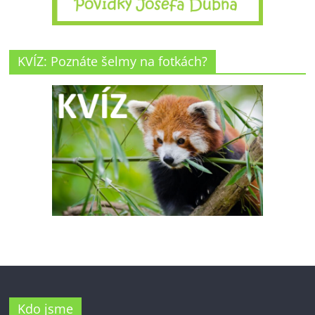
KVÍZ: Poznáte šelmy na fotkách?
Kdo jsme