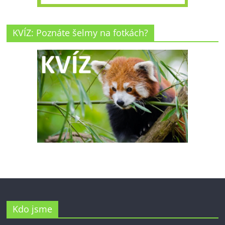
KVÍZ: Poznáte šelmy na fotkách?
Kdo jsme