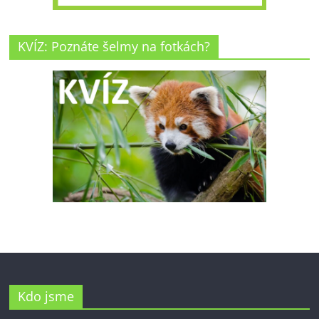
KVÍZ: Poznáte šelmy na fotkách?
Kdo jsme