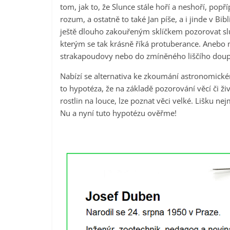
tom, jak to, že Slunce stále hoří a neshoří, popř
rozum, a ostatně to také Jan píše, a i jinde v Bi
ještě dlouho zakouřeným sklíčkem pozorovat s
kterým se tak krásně říká protuberance. Anebo 
strakapoudovy nebo do zmíněného liščího doup
Nabízí se alternativa ke zkoumání astronomickém
to hypotéza, že na základě pozorování věcí či ž
rostlin na louce, lze poznat věci velké. Lišku ne
Nu a nyní tuto hypotézu ověřme!