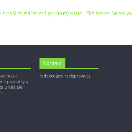
z našich zvířat má pohnutý osud, říká herec Mirosla
Kontakt
ábavnou a
redakce@zvirecizpravy.cz
ými poznatky a
e u nás ale i
t.