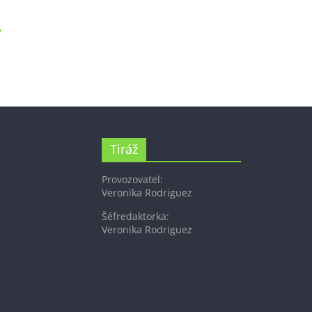
v
Tiráž
Provozovatel:
Veronika Rodriguez
Šéfredaktorka:
Veronika Rodriguez