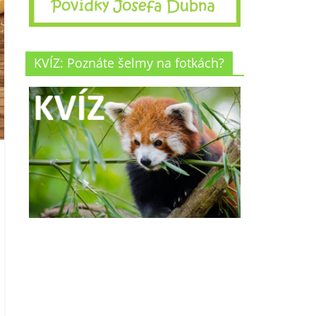
KVÍZ: Poznáte šelmy na fotkách?