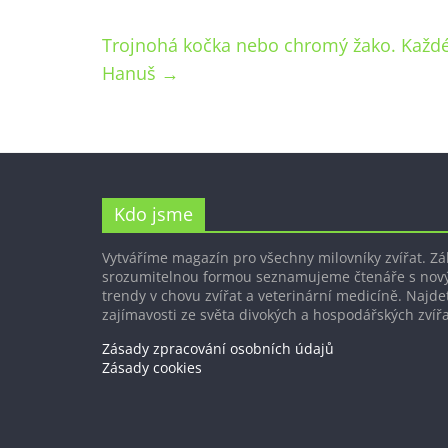
Trojnohá kočka nebo chromý žako. Každé 
Hanuš
→
Kdo jsme
Vytváříme magazín pro všechny milovníky zvířat. Z
srozumitelnou formou seznamujeme čtenáře s nov
trendy v chovu zvířat a veterinární medicíně. Najdet
zajímavosti ze světa divokých a hospodářských zvířa
Zásady zpracování osobních údajů
Zásady cookies