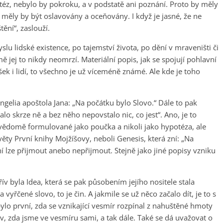
téz, nebylo by pokroku, a v podstatě ani poznání. Proto by měly
měly by být oslavovány a oceňovány. I když je jasné, že ne
ění“, zaslouží.
lu lidské existence, po tajemství života, po dění v mraveništi či
jmě jej to nikdy neomrzí. Materiální popis, jak se spojují pohlavní
šek i lidí, to všechno je už víceméně známé. Ale kde je toho
angelia apoštola Jana: „Na počátku bylo Slovo.“ Dále to pak
lo skrze ně a bez něho nepovstalo nic, co jest“. Ano, je to
 vědomě formulované jako poučka a nikoli jako hypotéza, ale
 věty První knihy Mojžíšovy, neboli Genesis, která zní: „Na
í lze přijmout anebo nepřijmout. Stejně jako jiné popisy vzniku
v byla Idea, která se pak působením jejího nositele stala
yřčené slovo, to je čin. A jakmile se už něco začalo dít, je to s
lo první, zda se vznikající vesmír rozpínal z nahuštěné hmoty
tav, zda jsme ve vesmíru sami, a tak dále. Také se dá uvažovat o