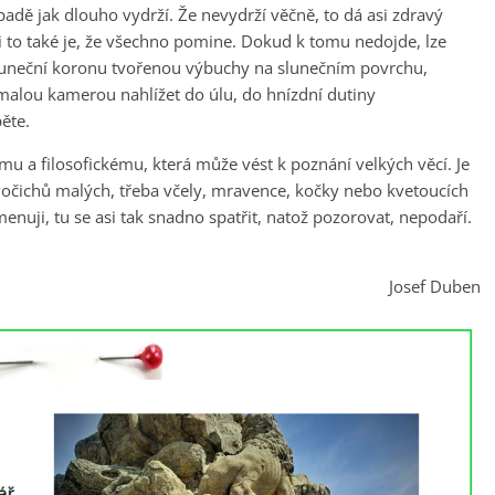
ípadě jak dlouho vydrží. Že nevydrží věčně, to dá asi zdravý
bli to také je, že všechno pomine. Dokud k tomu nedojde, lze
luneční koronu tvořenou výbuchy na slunečním povrchu,
malou kamerou nahlížet do úlu, do hnízdní dutiny
ěte.
u a filosofickému, která může vést k poznání velkých věcí. Je
ivočichů malých, třeba včely, mravence, kočky nebo kvetoucích
jmenuji, tu se asi tak snadno spatřit, natož pozorovat, nepodaří.
Josef Duben