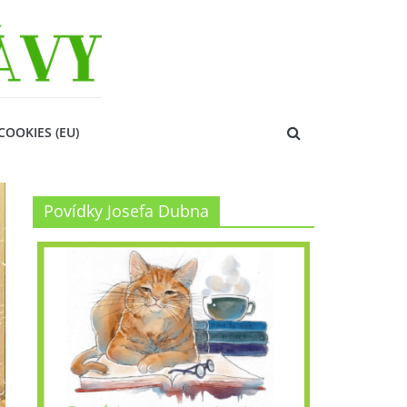
COOKIES (EU)
Povídky Josefa Dubna