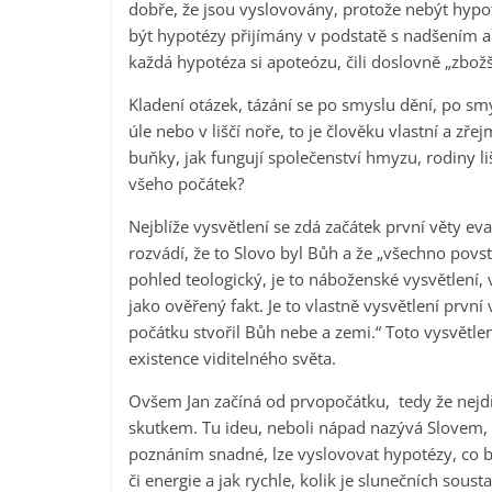
dobře, že jsou vyslovovány, protože nebýt hypo
být hypotézy přijímány v podstatě s nadšením a 
každá hypotéza si apoteózu, čili doslovně „zbožšt
Kladení otázek, tázání se po smyslu dění, po smys
úle nebo v liščí noře, to je člověku vlastní a zře
buňky, jak fungují společenství hmyzu, rodiny li
všeho počátek?
Nejblíže vysvětlení se zdá začátek první věty ev
rozvádí, že to Slovo byl Bůh a že „všechno povsta
pohled teologický, je to náboženské vysvětlení,
jako ověřený fakt. Je to vlastně vysvětlení první
počátku stvořil Bůh nebe a zemi.“ Toto vysvětlen
existence viditelného světa.
Ovšem Jan začíná od prvopočátku, tedy že nejdří
skutkem. Tu ideu, neboli nápad nazývá Slovem, a v
poznáním snadné, lze vyslovovat hypotézy, co by
či energie a jak rychle, kolik je slunečních sous