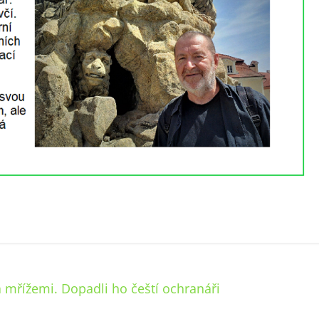
a mřížemi. Dopadli ho čeští ochranáři