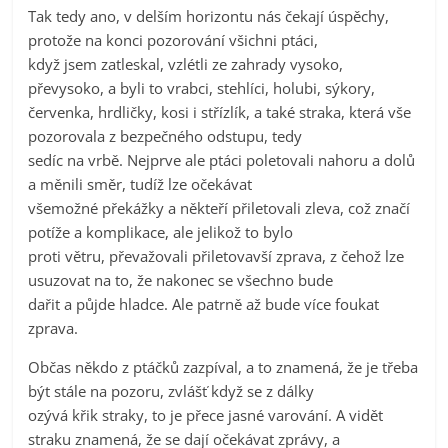
Tak tedy ano, v delším horizontu nás čekají úspěchy,
protože na konci pozorování všichni ptáci,
když jsem zatleskal, vzlétli ze zahrady vysoko,
převysoko, a byli to vrabci, stehlíci, holubi, sýkory,
červenka, hrdličky, kosi i střízlík, a také straka, která vše
pozorovala z bezpečného odstupu, tedy
sedíc na vrbě. Nejprve ale ptáci poletovali nahoru a dolů
a měnili směr, tudíž lze očekávat
všemožné překážky a někteří přiletovali zleva, což značí
potíže a komplikace, ale jelikož to bylo
proti větru, převažovali přiletovavší zprava, z čehož lze
usuzovat na to, že nakonec se všechno bude
dařit a půjde hladce. Ale patrně až bude více foukat
zprava.
Občas někdo z ptáčků zazpíval, a to znamená, že je třeba
být stále na pozoru, zvlášť když se z dálky
ozývá křik straky, to je přece jasné varování. A vidět
straku znamená, že se dají očekávat zprávy, a