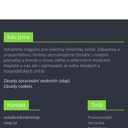
Kdo jsme
Vytváříme magazín pro všechny milovníky zvířat. Zábavnou a
srozumitelnou formou seznamujeme čtenáře s novými
poznatky a trendy v chovu zvířat a veterinární medicíně.
Najdete u nás ale i zajímavosti ze světa divokých a
hospodářských zvířat.
Zásady zpracování osobních údajů
Zásady cookies
Kontakt
Tiráž
redakce@zvirecizp
Provozovatel:
ravy.cz
Veronika