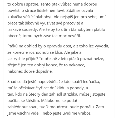
to dobré i špatné. Tento pták vůbec nemá dobrou
pověst, o strace lidské nemluvě. Zdáli se ozvala
kukačka věštící blahobyt. Ale nejspíš jen pro sebe, umí
přece tak šikovně využívat své pracovité a
laskavé sousedy. Ale že by to s tím blahobytem platilo
obecně, tomu bych zase tak moc nevěřil.
Ptáků na dohled bylo opravdu dost, a z toho lze vyvodit,
že konečné rozhodnutí se blíží. Ale jaké a
jak rychle přijde? To přesně z letu ptáků poznat nelze,
zřejmě jen ten dobrý konec, že to nakonec,
nakonec dobře dopadne.
Snad se dá ještě napovědět, že kdo spatří ledňáčka,
může očekávat čtyřicet dní klidu a pohody, a
ten, kdo na Štědrý den zahlédl střízlíka, může jistojistě
počítat se štěstím. Málokomu se podaří
zahlédnout sovu, tudíž moudrosti bude pomálu. Zato
jsme všichni viděli, nebo ještě uvidíme vrabce,