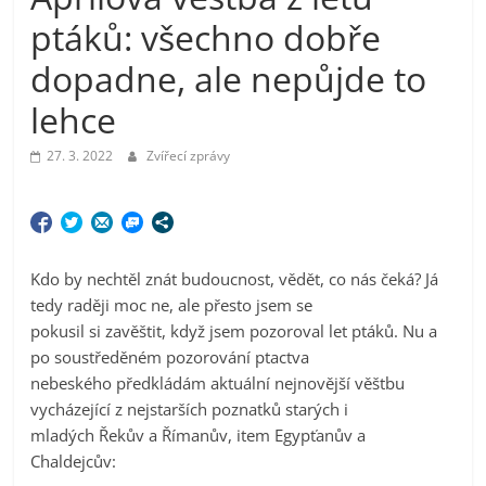
ptáků: všechno dobře
dopadne, ale nepůjde to
lehce
27. 3. 2022
Zvířecí zprávy
Kdo by nechtěl znát budoucnost, vědět, co nás čeká? Já
tedy raději moc ne, ale přesto jsem se
pokusil si zavěštit, když jsem pozoroval let ptáků. Nu a
po soustředěném pozorování ptactva
nebeského předkládám aktuální nejnovější věštbu
vycházející z nejstarších poznatků starých i
mladých Řekův a Římanův, item Egypťanův a
Chaldejcův: