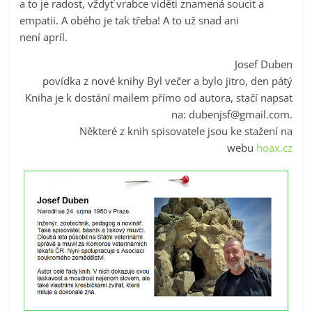
a to je radost, vždyť vrabce viděti znamená soucit a
empatii. A obého je tak třeba! A to už snad ani
není apríl.
Josef Duben
povídka z nové knihy Byl večer a bylo jitro, den pátý
Kniha je k dostání mailem přímo od autora, stačí napsat
na:
dubenjsf@gmail.com
.
Některé z knih spisovatele jsou ke stažení na
webu
hoax.cz